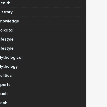
Health
istrory
Knowledge
Kolkata
ifestyle
ifestyle
ythological
Mythology
olitics
Sports
Tach
Tech