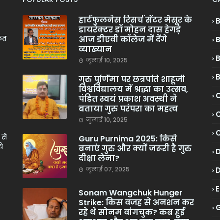
हार्टफुलनेस रिसर्च सेंटर मैसूर के
डायरेक्टर डॉ मोहन दास हेगड़े
केत
आज डीएवी कॉलेज में देंगे
व्याख्यान
जुलाई 10, 2025
गुरु पूर्णिमा पर छत्रपति शाहूजी
विश्वविद्यालय में श्रद्धा का उत्सव,
C
पंडित स्वयं प्रकाश अवस्थी ने
बताया गुरु परंपरा का महत्व
C
जुलाई 10, 2025
 से
Guru Purnima 2025: किसे
े
बनाएं गुरु और क्यों जरूरी है गुरु
दीक्षा लेना?
जुलाई 07, 2025
Sonam Wangchuk Hunger
Strike: किस वजह से अनशन कर
रहे थे सोनम वांगचुक? कब हुई