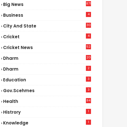
871
Big News
4
Business
30
City And State
4
Cricket
52
Cricket News
2
20
Dharm
2
Dharm
3
Education
3
Gov.scehmes
84
Health
3
1
Histrory
1
Knowledge