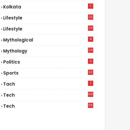
1
Kolkata
22
Lifestyle
9
24
Lifestyle
7
9
Mythological
24
Mythology
3
Politics
32
Sports
1
Tach
66
Tech
9
58
Tech
6