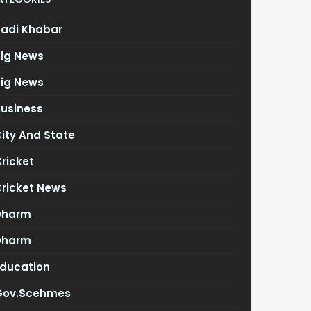
Badi Khabar
Big News
Big News
Business
ity And State
ricket
Cricket News
Dharm
Dharm
Education
Gov.scehmes