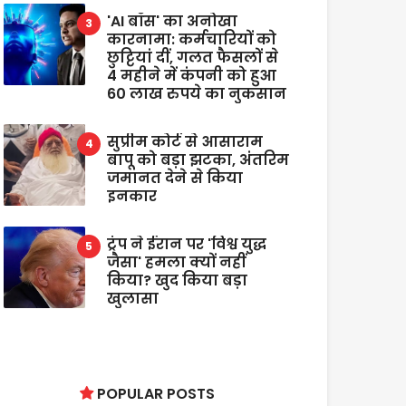
'AI बॉस' का अनोखा
कारनामा: कर्मचारियों को
छुट्टियां दीं, गलत फैसलों से
4 महीने में कंपनी को हुआ
60 लाख रुपये का नुकसान
सुप्रीम कोर्ट से आसाराम
बापू को बड़ा झटका, अंतरिम
जमानत देने से किया
इनकार
ट्रंप ने ईरान पर 'विश्व युद्ध
जैसा' हमला क्यों नहीं
किया? खुद किया बड़ा
खुलासा
POPULAR POSTS