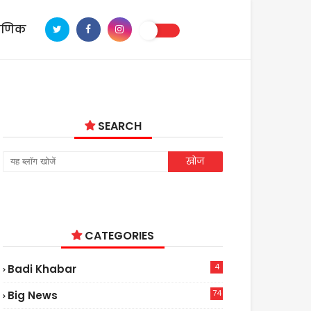
ाणिक
SEARCH
CATEGORIES
4
Badi Khabar
74
Big News
2