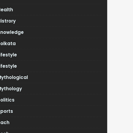
Health
istrory
Knowledge
Kolkata
ifestyle
ifestyle
ythological
Mythology
olitics
Sports
Tach