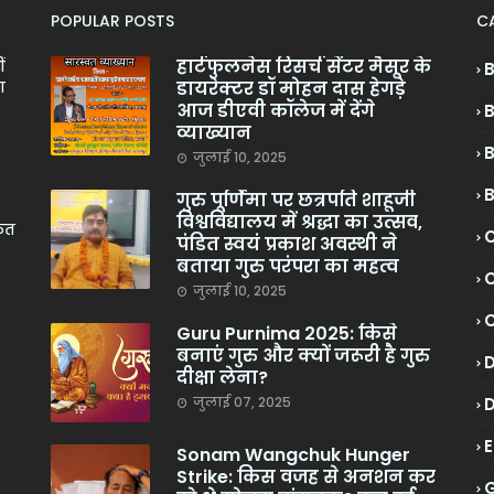
POPULAR POSTS
C
हार्टफुलनेस रिसर्च सेंटर मैसूर के
ं
डायरेक्टर डॉ मोहन दास हेगड़े
ा
आज डीएवी कॉलेज में देंगे
व्याख्यान
जुलाई 10, 2025
गुरु पूर्णिमा पर छत्रपति शाहूजी
विश्वविद्यालय में श्रद्धा का उत्सव,
केत
C
पंडित स्वयं प्रकाश अवस्थी ने
बताया गुरु परंपरा का महत्व
C
जुलाई 10, 2025
Guru Purnima 2025: किसे
बनाएं गुरु और क्यों जरूरी है गुरु
दीक्षा लेना?
जुलाई 07, 2025
Sonam Wangchuk Hunger
Strike: किस वजह से अनशन कर