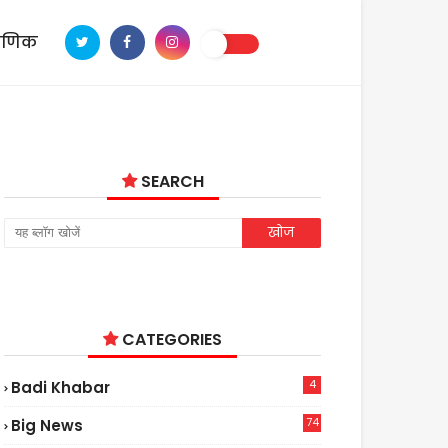
ाणिक
SEARCH
CATEGORIES
4
Badi Khabar
74
Big News
2