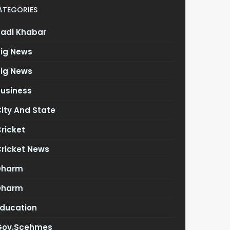
ATEGORIES
Badi Khabar
Big News
Big News
Business
ity And State
ricket
Cricket News
Dharm
Dharm
Education
Gov.scehmes