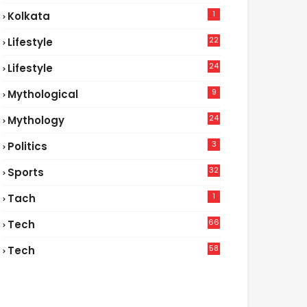
1
Kolkata
22
Lifestyle
9
24
Lifestyle
7
9
Mythological
24
Mythology
3
Politics
32
Sports
1
Tach
66
Tech
9
58
Tech
6