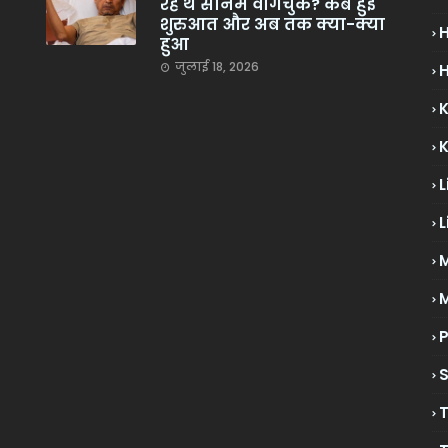
रहे थे सोनम वांगचुक? कब हुई
शुरुआत और अब तक क्या-क्या
हुआ
जुलाई 18, 2026
H
L
L
M
P