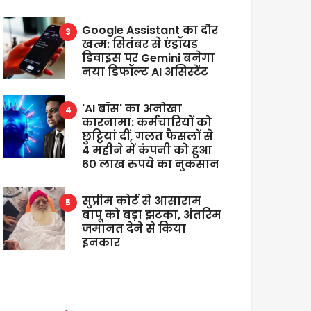
Google Assistant का दौर
खत्म: सितंबर से एंड्रॉयड
डिवाइस पर Gemini बनेगा
नया डिफॉल्ट AI असिस्टेंट
'AI बॉस' का अनोखा
कारनामा: कर्मचारियों को
छुट्टियां दीं, गलत फैसलों से
4 महीने में कंपनी को हुआ
60 लाख रुपये का नुकसान
सुप्रीम कोर्ट से आसाराम
बापू को बड़ा झटका, अंतरिम
जमानत देने से किया
इनकार