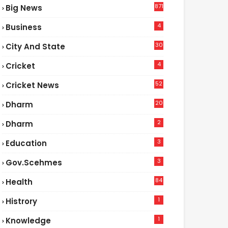
871
Big News
4
Business
30
City And State
4
Cricket
52
Cricket News
2
20
Dharm
2
Dharm
3
Education
3
Gov.scehmes
84
Health
5
1
Histrory
1
Knowledge