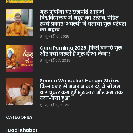
गुरु पूर्णिमा पर छत्रपति शाहूजी
विश्वविद्यालय में श्रद्धा का उत्सव, पंडित
स्वयं प्रकाश अवस्थी ने बताया गुरु परंपरा
का महत्व
जुलाई 10, 2025
Guru Purnima 2025: किसे बनाएं गुरु
और क्यों जरूरी है गुरु दीक्षा लेना?
जुलाई 07, 2025
Sonam Wangchuk Hunger Strike:
किस वजह से अनशन कर रहे थे सोनम
वांगचुक? कब हुई शुरुआत और अब तक
क्या-क्या हुआ
जुलाई 18, 2026
CATEGORIES
Badi Khabar