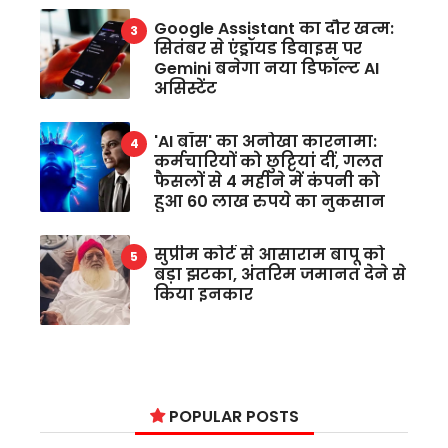
Google Assistant का दौर खत्म:
सितंबर से एंड्रॉयड डिवाइस पर
Gemini बनेगा नया डिफॉल्ट AI
असिस्टेंट
'AI बॉस' का अनोखा कारनामा:
कर्मचारियों को छुट्टियां दीं, गलत
फैसलों से 4 महीने में कंपनी को
हुआ 60 लाख रुपये का नुकसान
सुप्रीम कोर्ट से आसाराम बापू को
बड़ा झटका, अंतरिम जमानत देने से
किया इनकार
POPULAR POSTS