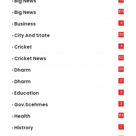
Big News
2
871
Big News
4
Business
30
City And State
4
Cricket
52
Cricket News
2
20
Dharm
2
Dharm
3
Education
3
Gov.scehmes
84
Health
5
1
Histrory