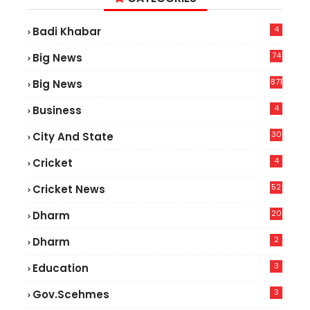
4
Badi Khabar
74
Big News
2
871
Big News
4
Business
30
City And State
4
Cricket
52
Cricket News
2
20
Dharm
2
Dharm
3
Education
3
Gov.scehmes