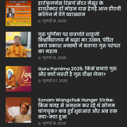
हार्टफुलनेस रिसर्च सेंटर मैसूर के
डायरेक्टर डॉ मोहन दास हेगड़े आज डीएवी
कॉलेज में देंगे व्याख्यान
जुलाई 10, 2025
गुरु पूर्णिमा पर छत्रपति शाहूजी
विश्वविद्यालय में श्रद्धा का उत्सव, पंडित
स्वयं प्रकाश अवस्थी ने बताया गुरु परंपरा
का महत्व
जुलाई 10, 2025
Guru Purnima 2025: किसे बनाएं गुरु
और क्यों जरूरी है गुरु दीक्षा लेना?
जुलाई 07, 2025
Sonam Wangchuk Hunger Strike:
किस वजह से अनशन कर रहे थे सोनम
वांगचुक? कब हुई शुरुआत और अब तक
क्या-क्या हुआ
जुलाई 18, 2026