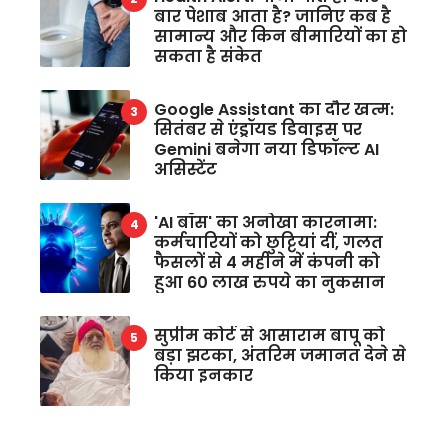
बार पेशाब आता है? जानिए कब है
सामान्य और किन बीमारियों का हो
सकता है संकेत
Google Assistant का दौर खत्म:
सितंबर से एंड्रॉयड डिवाइस पर
Gemini बनेगा नया डिफॉल्ट AI
असिस्टेंट
'AI बॉस' का अनोखा कारनामा:
कर्मचारियों को छुट्टियां दीं, गलत
फैसलों से 4 महीने में कंपनी को
हुआ 60 लाख रुपये का नुकसान
सुप्रीम कोर्ट से आसाराम बापू को
बड़ा झटका, अंतरिम जमानत देने से
किया इनकार