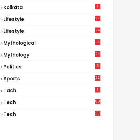
1
Kolkata
22
Lifestyle
9
24
Lifestyle
7
9
Mythological
24
Mythology
3
Politics
32
Sports
1
Tach
66
Tech
9
58
Tech
8