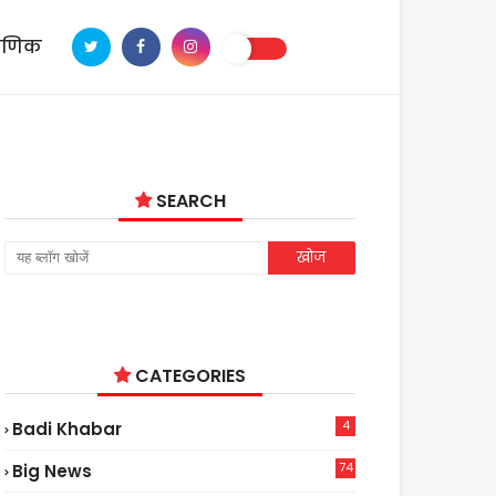
ाणिक
SEARCH
CATEGORIES
4
Badi Khabar
74
Big News
2