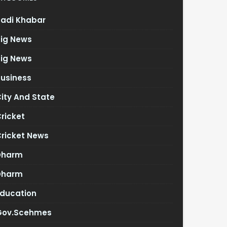
Badi Khabar
Big News
Big News
Business
ity And State
ricket
Cricket News
Dharm
Dharm
Education
Gov.scehmes