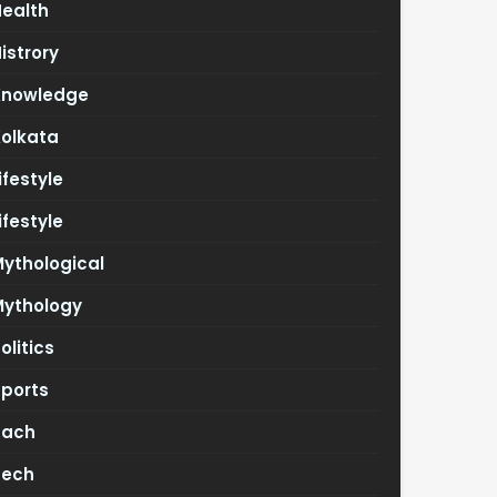
Health
istrory
Knowledge
Kolkata
ifestyle
ifestyle
ythological
Mythology
olitics
Sports
Tach
Tech