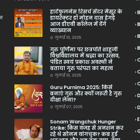
हार्टफुलनेस रिसर्च सेंटर मैसूर के
डायरेक्टर डॉ मोहन दास हेगड़े
ुआ
आज डीएवी कॉलेज में देंगे
व्याख्यान
जुलाई 10, 2025
गुरु पूर्णिमा पर छत्रपति शाहूजी
विश्वविद्यालय में श्रद्धा का उत्सव,
C
पंडित स्वयं प्रकाश अवस्थी ने
बताया गुरु परंपरा का महत्व
C
जुलाई 10, 2025
Guru Purnima 2025: किसे
बनाएं गुरु और क्यों जरूरी है गुरु
दीक्षा लेना?
जुलाई 07, 2025
Sonam Wangchuk Hunger
Strike: किस वजह से अनशन कर
रहे थे सोनम वांगचुक? कब हुई