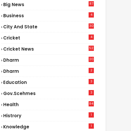
87
Big News
9
4
Business
30
City And State
4
Cricket
52
Cricket News
5
20
Dharm
2
Dharm
3
Education
3
Gov.scehmes
84
Health
5
1
Histrory
1
Knowledge