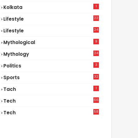
1
Kolkata
22
Lifestyle
9
24
Lifestyle
7
9
Mythological
24
Mythology
3
Politics
32
Sports
1
Tach
66
Tech
9
58
Tech
6