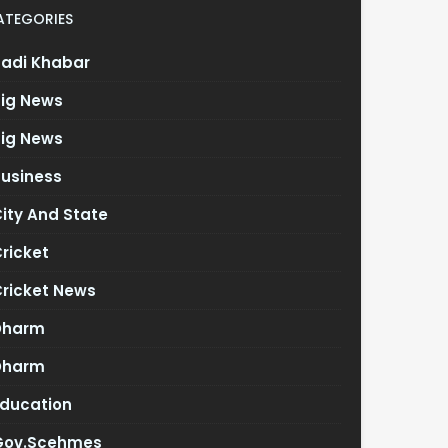
ATEGORIES
Badi Khabar
Big News
Big News
Business
ity And State
ricket
Cricket News
Dharm
Dharm
Education
Gov.scehmes