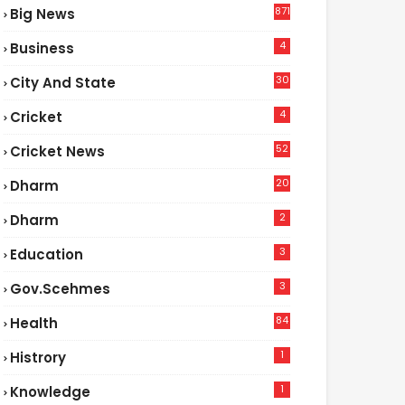
871
Big News
4
Business
30
City And State
4
Cricket
52
Cricket News
2
20
Dharm
2
Dharm
3
Education
3
Gov.scehmes
84
Health
5
1
Histrory
1
Knowledge