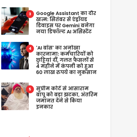
Google Assistant का दौर
खत्म: सितंबर से एंड्रॉयड
डिवाइस पर Gemini बनेगा
नया डिफॉल्ट AI असिस्टेंट
'AI बॉस' का अनोखा
कारनामा: कर्मचारियों को
छुट्टियां दीं, गलत फैसलों से
4 महीने में कंपनी को हुआ
60 लाख रुपये का नुकसान
सुप्रीम कोर्ट से आसाराम
बापू को बड़ा झटका, अंतरिम
जमानत देने से किया
इनकार