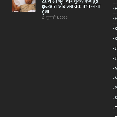
रहे थे सोनम वांगचुक? कब हुई
शुरुआत और अब तक क्या-क्या
हुआ
जुलाई 18, 2026
H
L
L
M
P