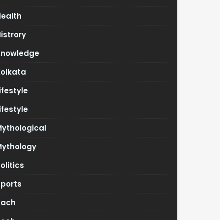
Health
istrory
Knowledge
Kolkata
ifestyle
ifestyle
ythological
Mythology
olitics
Sports
Tach