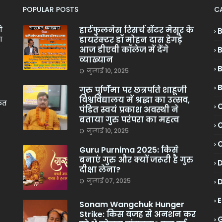
POPULAR POSTS
C
हार्टफुलनेस रिसर्च सेंटर मैसूर के
ं
डायरेक्टर डॉ मोहन दास हेगड़े
ा
आज डीएवी कॉलेज में देंगे
व्याख्यान
जुलाई 10, 2025
गुरु पूर्णिमा पर छत्रपति शाहूजी
विश्वविद्यालय में श्रद्धा का उत्सव,
केत
C
पंडित स्वयं प्रकाश अवस्थी ने
बताया गुरु परंपरा का महत्व
C
जुलाई 10, 2025
Guru Purnima 2025: किसे
बनाएं गुरु और क्यों जरूरी है गुरु
दीक्षा लेना?
जुलाई 07, 2025
Sonam Wangchuk Hunger
Strike: किस वजह से अनशन कर