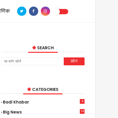
ाणिक
SEARCH
CATEGORIES
4
Badi Khabar
74
Big News
2