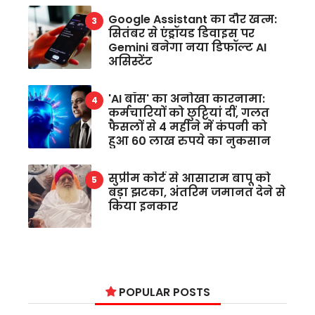
Google Assistant का दौर खत्म:
सितंबर से एंड्रॉयड डिवाइस पर
Gemini बनेगा नया डिफॉल्ट AI
असिस्टेंट
'AI बॉस' का अनोखा कारनामा:
कर्मचारियों को छुट्टियां दीं, गलत
फैसलों से 4 महीने में कंपनी को
हुआ 60 लाख रुपये का नुकसान
सुप्रीम कोर्ट से आसाराम बापू को
बड़ा झटका, अंतरिम जमानत देने से
किया इनकार
POPULAR POSTS