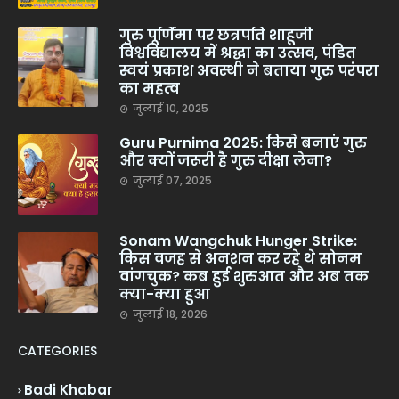
गुरु पूर्णिमा पर छत्रपति शाहूजी
विश्वविद्यालय में श्रद्धा का उत्सव, पंडित
स्वयं प्रकाश अवस्थी ने बताया गुरु परंपरा
का महत्व
जुलाई 10, 2025
Guru Purnima 2025: किसे बनाएं गुरु
और क्यों जरूरी है गुरु दीक्षा लेना?
जुलाई 07, 2025
Sonam Wangchuk Hunger Strike:
किस वजह से अनशन कर रहे थे सोनम
वांगचुक? कब हुई शुरुआत और अब तक
क्या-क्या हुआ
जुलाई 18, 2026
CATEGORIES
Badi Khabar