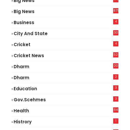
Big News
2
871
Big News
4
Business
30
City And State
4
Cricket
52
Cricket News
2
20
Dharm
2
Dharm
3
Education
3
Gov.scehmes
84
Health
5
1
Histrory