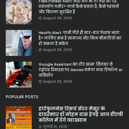
Fake Paneer Alert: कहीं आप भी तो नहीं खा रहे
एनालॉग पनीर? जानें कैसे बनता है, कैसे पहचानें
और कितना सुरक्षित है
August 06, 2026
Health Alert: पानी पीते ही बार-बार पेशाब आता
है? जानिए कब है सामान्य और किन बीमारियों का
हो सकता है संकेत
August 06, 2026
Google Assistant का दौर खत्म: सितंबर से
एंड्रॉयड डिवाइस पर Gemini बनेगा नया डिफॉल्ट AI
असिस्टेंट
August 06, 2026
POPULAR POSTS
हार्टफुलनेस रिसर्च सेंटर मैसूर के
डायरेक्टर डॉ मोहन दास हेगड़े आज डीएवी
कॉलेज में देंगे व्याख्यान
जुलाई 10, 2025