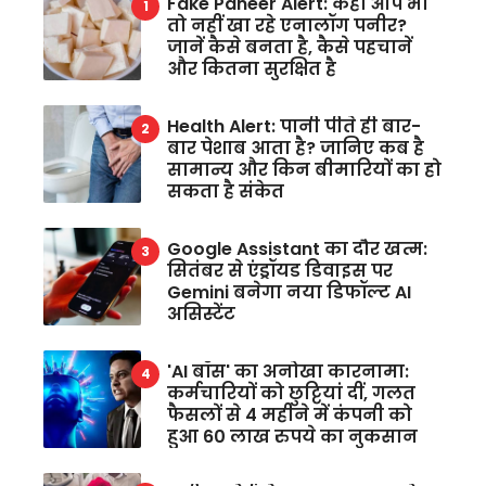
Fake Paneer Alert: कहीं आप भी
तो नहीं खा रहे एनालॉग पनीर?
जानें कैसे बनता है, कैसे पहचानें
और कितना सुरक्षित है
Health Alert: पानी पीते ही बार-
बार पेशाब आता है? जानिए कब है
सामान्य और किन बीमारियों का हो
सकता है संकेत
Google Assistant का दौर खत्म:
सितंबर से एंड्रॉयड डिवाइस पर
Gemini बनेगा नया डिफॉल्ट AI
असिस्टेंट
'AI बॉस' का अनोखा कारनामा:
कर्मचारियों को छुट्टियां दीं, गलत
फैसलों से 4 महीने में कंपनी को
हुआ 60 लाख रुपये का नुकसान