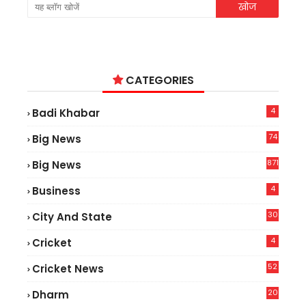
CATEGORIES
4
Badi Khabar
74
Big News
2
871
Big News
4
Business
30
City And State
4
Cricket
52
Cricket News
2
20
Dharm