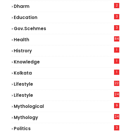
2
Dharm
3
Education
3
Gov.scehmes
84
Health
5
1
Histrory
1
Knowledge
1
Kolkata
22
Lifestyle
9
24
Lifestyle
7
9
Mythological
24
Mythology
3
Politics