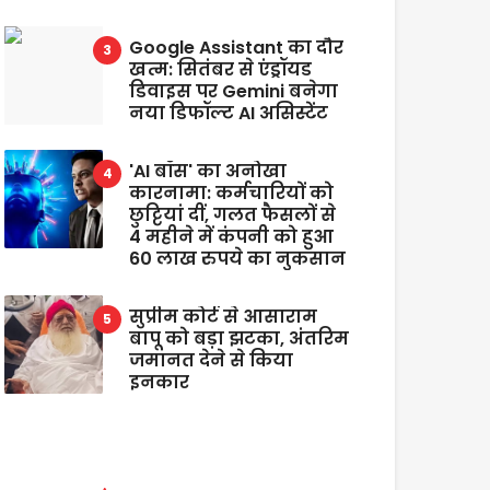
Google Assistant का दौर
खत्म: सितंबर से एंड्रॉयड
डिवाइस पर Gemini बनेगा
नया डिफॉल्ट AI असिस्टेंट
'AI बॉस' का अनोखा
कारनामा: कर्मचारियों को
छुट्टियां दीं, गलत फैसलों से
4 महीने में कंपनी को हुआ
60 लाख रुपये का नुकसान
सुप्रीम कोर्ट से आसाराम
बापू को बड़ा झटका, अंतरिम
जमानत देने से किया
इनकार