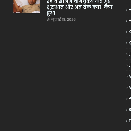
रहे थे सोनम वांगचुक? कब हुई
शुरुआत और अब तक क्या-क्या
हुआ
जुलाई 18, 2026
H
L
L
M
P