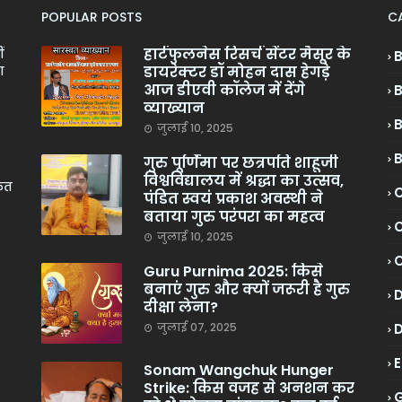
POPULAR POSTS
C
हार्टफुलनेस रिसर्च सेंटर मैसूर के
ं
डायरेक्टर डॉ मोहन दास हेगड़े
ा
आज डीएवी कॉलेज में देंगे
व्याख्यान
जुलाई 10, 2025
गुरु पूर्णिमा पर छत्रपति शाहूजी
विश्वविद्यालय में श्रद्धा का उत्सव,
केत
C
पंडित स्वयं प्रकाश अवस्थी ने
बताया गुरु परंपरा का महत्व
C
जुलाई 10, 2025
Guru Purnima 2025: किसे
बनाएं गुरु और क्यों जरूरी है गुरु
दीक्षा लेना?
जुलाई 07, 2025
Sonam Wangchuk Hunger
Strike: किस वजह से अनशन कर