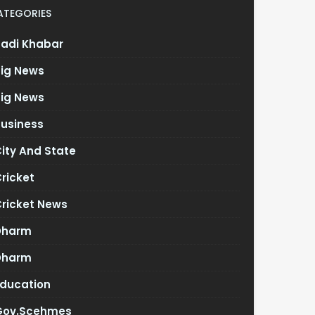
ATEGORIES
Badi Khabar
Big News
Big News
Business
ity And State
ricket
Cricket News
Dharm
Dharm
Education
Gov.scehmes