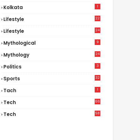
1
Kolkata
22
Lifestyle
9
24
Lifestyle
7
9
Mythological
24
Mythology
3
Politics
32
Sports
1
Tach
66
Tech
9
58
Tech
6