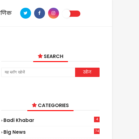
ाणिक
SEARCH
CATEGORIES
4
Badi Khabar
74
Big News
2