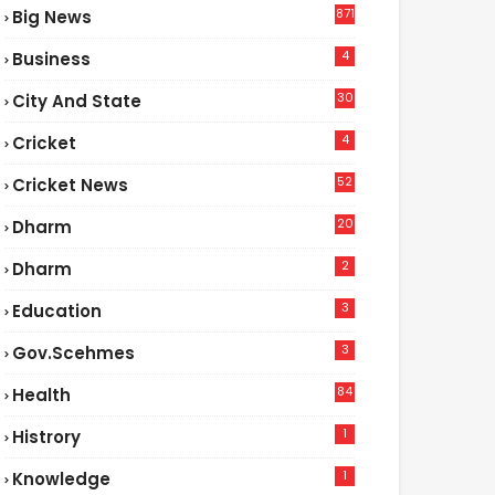
871
Big News
4
Business
30
City And State
4
Cricket
52
Cricket News
2
20
Dharm
2
Dharm
3
Education
3
Gov.scehmes
84
Health
5
1
Histrory
1
Knowledge