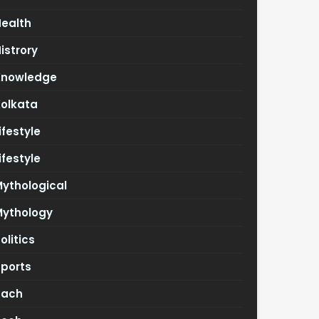
Health
istrory
Knowledge
Kolkata
ifestyle
ifestyle
ythological
Mythology
olitics
Sports
Tach