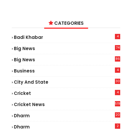
CATEGORIES
4
Badi Khabar
74
Big News
2
86
Big News
4
4
Business
30
City And State
4
Cricket
519
Cricket News
20
Dharm
2
Dharm