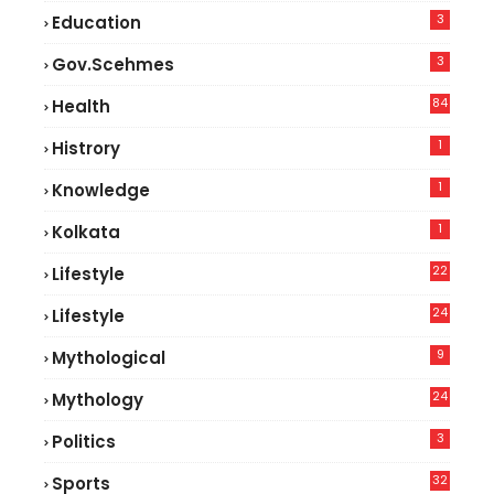
3
Education
3
Gov.scehmes
84
Health
3
1
Histrory
1
Knowledge
1
Kolkata
22
Lifestyle
9
24
Lifestyle
7
9
Mythological
24
Mythology
3
Politics
32
Sports