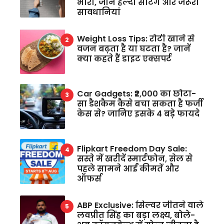
भारी, जानें हेल्दी सेटिंग और जरूरी
सावधानियां
Weight Loss Tips: रोटी खाने से
वजन बढ़ता है या घटता है? जानें
क्या कहते हैं डाइट एक्सपर्ट
Car Gadgets: ₹2,000 का छोटा-
सा डैशकैम कैसे बचा सकता है फर्जी
केस से? जानिए इसके 4 बड़े फायदे
Flipkart Freedom Day Sale:
सस्ते में खरीदें स्मार्टफोन, सेल से
पहले सामने आईं कीमतें और
ऑफर्स
ABP Exclusive: सिल्वर जीतने वाले
लवप्रीत सिंह का बड़ा लक्ष्य, बोले-