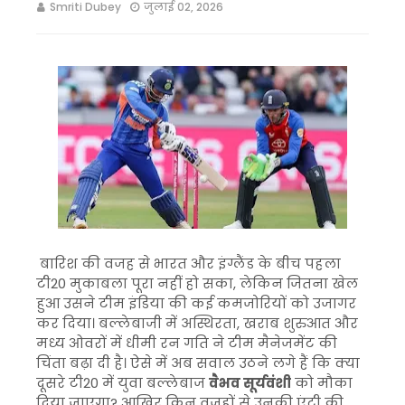
Smriti Dubey
जुलाई 02, 2026
बारिश की वजह से भारत और इंग्लैंड के बीच पहला
टी20 मुकाबला पूरा नहीं हो सका, लेकिन जितना खेल
हुआ उसने टीम इंडिया की कई कमजोरियों को उजागर
कर दिया। बल्लेबाजी में अस्थिरता, खराब शुरुआत और
मध्य ओवरों में धीमी रन गति ने टीम मैनेजमेंट की
चिंता बढ़ा दी है। ऐसे में अब सवाल उठने लगे हैं कि क्या
दूसरे टी20 में युवा बल्लेबाज
वैभव सूर्यवंशी
को मौका
दिया जाएगा? आखिर किन वजहों से उनकी एंट्री की