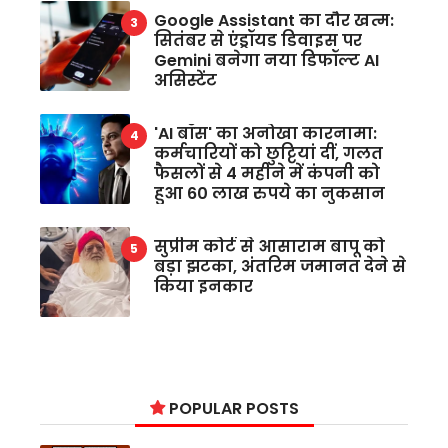
Google Assistant का दौर खत्म:
सितंबर से एंड्रॉयड डिवाइस पर
Gemini बनेगा नया डिफॉल्ट AI
असिस्टेंट
'AI बॉस' का अनोखा कारनामा:
कर्मचारियों को छुट्टियां दीं, गलत
फैसलों से 4 महीने में कंपनी को
हुआ 60 लाख रुपये का नुकसान
सुप्रीम कोर्ट से आसाराम बापू को
बड़ा झटका, अंतरिम जमानत देने से
किया इनकार
POPULAR POSTS