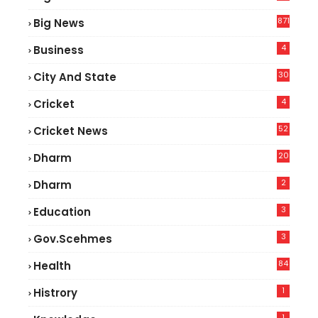
2
871
Big News
4
Business
30
City And State
4
Cricket
52
Cricket News
2
20
Dharm
2
Dharm
3
Education
3
Gov.scehmes
84
Health
5
1
Histrory
1