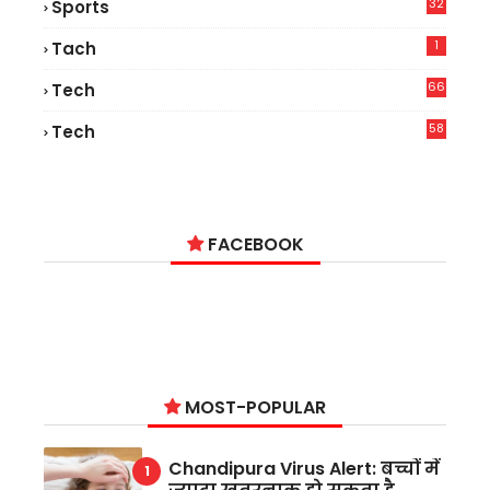
32
Sports
1
Tach
66
Tech
9
58
Tech
9
FACEBOOK
MOST-POPULAR
Chandipura Virus Alert: बच्चों में