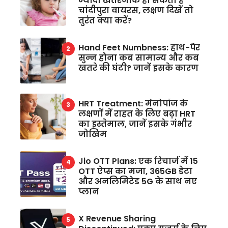
ज्यादा खतरनाक हो सकता है
चांदीपुरा वायरस, लक्षण दिखें तो
तुरंत क्या करें?
Hand Feet Numbness: हाथ-पैर
सुन्न होना कब सामान्य और कब
खतरे की घंटी? जानें इसके कारण
HRT Treatment: मेनोपॉज के
लक्षणों में राहत के लिए बढ़ा HRT
का इस्तेमाल, जानें इसके गंभीर
जोखिम
Jio OTT Plans: एक रिचार्ज में 15
OTT ऐप्स का मजा, 365GB डेटा
और अनलिमिटेड 5G के साथ नए
प्लान
X Revenue Sharing