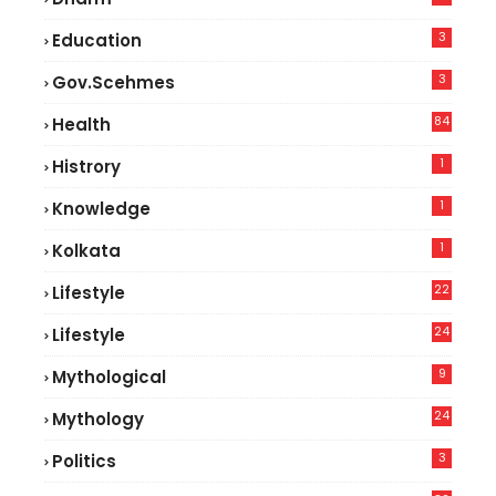
3
Education
3
Gov.scehmes
84
Health
8
1
Histrory
1
Knowledge
1
Kolkata
22
Lifestyle
9
24
Lifestyle
7
9
Mythological
24
Mythology
3
Politics