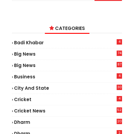
CATEGORIES
4
Badi Khabar
74
Big News
2
87
Big News
9
4
Business
30
City And State
4
Cricket
52
Cricket News
5
20
Dharm
2
Dharm