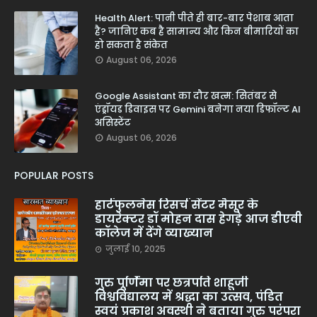
Health Alert: पानी पीते ही बार-बार पेशाब आता
है? जानिए कब है सामान्य और किन बीमारियों का
हो सकता है संकेत
August 06, 2026
Google Assistant का दौर खत्म: सितंबर से
एंड्रॉयड डिवाइस पर Gemini बनेगा नया डिफॉल्ट AI
असिस्टेंट
August 06, 2026
POPULAR POSTS
हार्टफुलनेस रिसर्च सेंटर मैसूर के
डायरेक्टर डॉ मोहन दास हेगड़े आज डीएवी
कॉलेज में देंगे व्याख्यान
जुलाई 10, 2025
गुरु पूर्णिमा पर छत्रपति शाहूजी
विश्वविद्यालय में श्रद्धा का उत्सव, पंडित
स्वयं प्रकाश अवस्थी ने बताया गुरु परंपरा