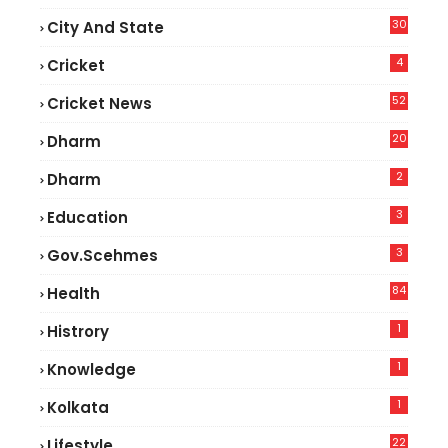
30
City And State
4
Cricket
52
Cricket News
2
20
Dharm
2
Dharm
3
Education
3
Gov.scehmes
84
Health
5
1
Histrory
1
Knowledge
1
Kolkata
22
Lifestyle