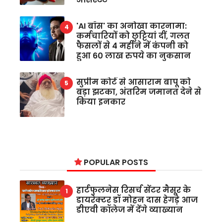
'AI बॉस' का अनोखा कारनामा:
कर्मचारियों को छुट्टियां दीं, गलत
फैसलों से 4 महीने में कंपनी को
हुआ 60 लाख रुपये का नुकसान
सुप्रीम कोर्ट से आसाराम बापू को
बड़ा झटका, अंतरिम जमानत देने से
किया इनकार
POPULAR POSTS
हार्टफुलनेस रिसर्च सेंटर मैसूर के
डायरेक्टर डॉ मोहन दास हेगड़े आज
डीएवी कॉलेज में देंगे व्याख्यान