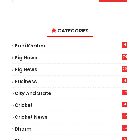
CATEGORIES
4
Badi Khabar
74
Big News
2
88
Big News
6
4
Business
30
City And State
4
Cricket
52
Cricket News
8
20
Dharm
2