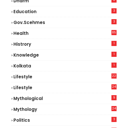
Dharm
3
Education
3
Gov.scehmes
85
Health
0
1
Histrory
1
Knowledge
1
Kolkata
22
Lifestyle
9
24
Lifestyle
8
9
Mythological
24
Mythology
3
Politics