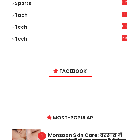
32
Sports
1
Tach
66
Tech
9
59
Tech
2
FACEBOOK
MOST-POPULAR
Monsoon Skin Care: बरसात में