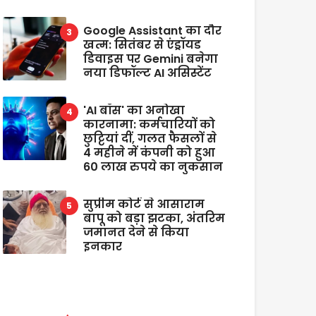
Google Assistant का दौर
खत्म: सितंबर से एंड्रॉयड
डिवाइस पर Gemini बनेगा
नया डिफॉल्ट AI असिस्टेंट
'AI बॉस' का अनोखा
कारनामा: कर्मचारियों को
छुट्टियां दीं, गलत फैसलों से
4 महीने में कंपनी को हुआ
60 लाख रुपये का नुकसान
सुप्रीम कोर्ट से आसाराम
बापू को बड़ा झटका, अंतरिम
जमानत देने से किया
इनकार