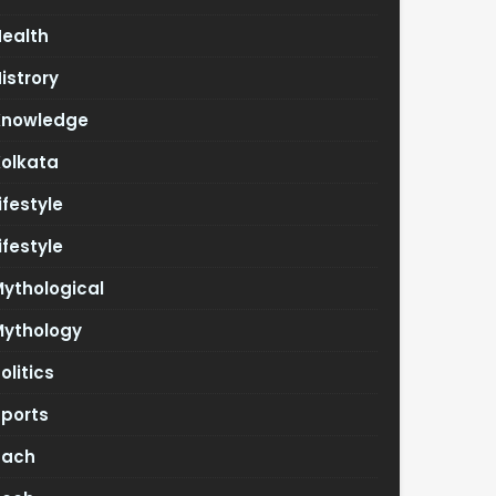
Health
istrory
Knowledge
Kolkata
ifestyle
ifestyle
ythological
Mythology
olitics
Sports
Tach