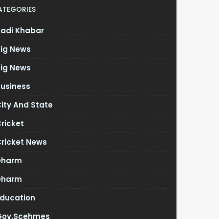
ATEGORIES
Badi Khabar
Big News
Big News
Business
ity And State
ricket
Cricket News
Dharm
Dharm
Education
Gov.scehmes