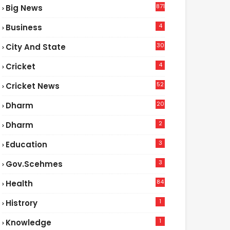
871
Big News
4
Business
30
City And State
4
Cricket
52
Cricket News
2
20
Dharm
2
Dharm
3
Education
3
Gov.scehmes
84
Health
5
1
Histrory
1
Knowledge