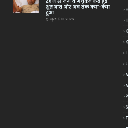
रहे थे सोनम वांगचुक? कब हुई
शुरुआत और अब तक क्या-क्या
हुआ
जुलाई 18, 2026
H
L
L
M
P