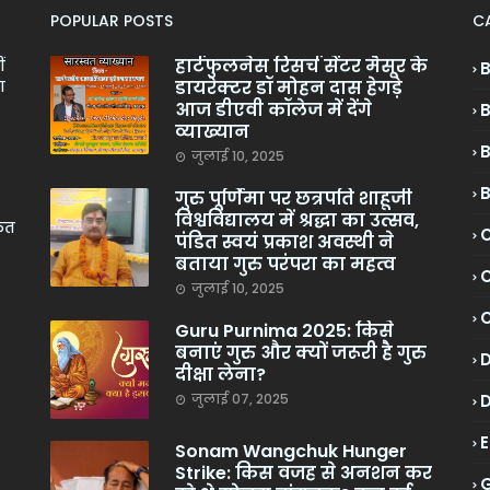
POPULAR POSTS
C
हार्टफुलनेस रिसर्च सेंटर मैसूर के
ं
डायरेक्टर डॉ मोहन दास हेगड़े
ा
आज डीएवी कॉलेज में देंगे
व्याख्यान
जुलाई 10, 2025
गुरु पूर्णिमा पर छत्रपति शाहूजी
विश्वविद्यालय में श्रद्धा का उत्सव,
केत
C
पंडित स्वयं प्रकाश अवस्थी ने
बताया गुरु परंपरा का महत्व
C
जुलाई 10, 2025
Guru Purnima 2025: किसे
बनाएं गुरु और क्यों जरूरी है गुरु
दीक्षा लेना?
जुलाई 07, 2025
Sonam Wangchuk Hunger
Strike: किस वजह से अनशन कर