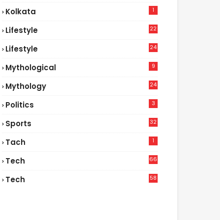
1
Kolkata
22
Lifestyle
9
24
Lifestyle
7
9
Mythological
24
Mythology
3
Politics
32
Sports
1
Tach
66
Tech
9
58
Tech
6