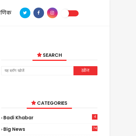
ाणिक
SEARCH
CATEGORIES
4
Badi Khabar
74
Big News
2