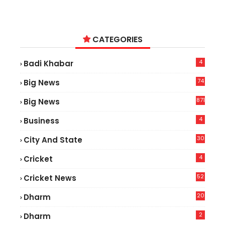
CATEGORIES
4
Badi Khabar
74
Big News
2
871
Big News
4
Business
30
City And State
4
Cricket
52
Cricket News
2
20
Dharm
2
Dharm