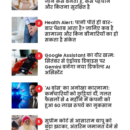
जानें कैसे बनता है, कैसे पहचानें
और कितना सुरक्षित है
Health Alert: पानी पीते ही बार-
बार पेशाब आता है? जानिए कब है
सामान्य और किन बीमारियों का हो
सकता है संकेत
Google Assistant का दौर खत्म:
सितंबर से एंड्रॉयड डिवाइस पर
Gemini बनेगा नया डिफॉल्ट AI
असिस्टेंट
'AI बॉस' का अनोखा कारनामा:
कर्मचारियों को छुट्टियां दीं, गलत
फैसलों से 4 महीने में कंपनी को
हुआ 60 लाख रुपये का नुकसान
सुप्रीम कोर्ट से आसाराम बापू को
बड़ा झटका, अंतरिम जमानत देने से