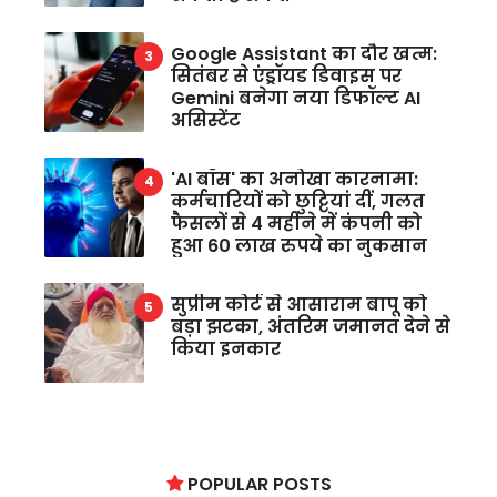
Google Assistant का दौर खत्म:
सितंबर से एंड्रॉयड डिवाइस पर
Gemini बनेगा नया डिफॉल्ट AI
असिस्टेंट
'AI बॉस' का अनोखा कारनामा:
कर्मचारियों को छुट्टियां दीं, गलत
फैसलों से 4 महीने में कंपनी को
हुआ 60 लाख रुपये का नुकसान
सुप्रीम कोर्ट से आसाराम बापू को
बड़ा झटका, अंतरिम जमानत देने से
किया इनकार
POPULAR POSTS