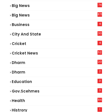
74
Big News
2
871
Big News
4
Business
30
City And State
4
Cricket
52
Cricket News
2
20
Dharm
2
Dharm
3
Education
3
Gov.scehmes
84
Health
5
1
Histrory