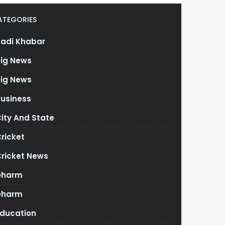
ATEGORIES
Badi Khabar
Big News
Big News
Business
ity And State
ricket
Cricket News
Dharm
Dharm
Education