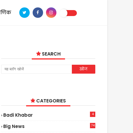
ाणिक
SEARCH
CATEGORIES
4
Badi Khabar
74
Big News
2