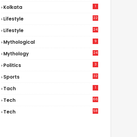
1
Kolkata
22
Lifestyle
9
24
Lifestyle
7
9
Mythological
24
Mythology
3
Politics
32
Sports
1
Tach
66
Tech
9
58
Tech
9