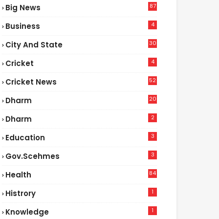
87
Big News
9
4
Business
30
City And State
4
Cricket
52
Cricket News
5
20
Dharm
2
Dharm
3
Education
3
Gov.scehmes
84
Health
8
1
Histrory
1
Knowledge