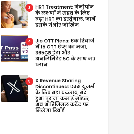
HRT Treatment: मेनोपॉज
के लक्षणों में राहत के लिए
बढ़ा HRT का इस्तेमाल, जानें
इसके गंभीर जोखिम
Jio OTT Plans: एक रिचार्ज
में 15 OTT ऐप्स का मजा,
365GB डेटा और
अनलिमिटेड 5G के साथ नए
प्लान
X Revenue Sharing
Discontinued: एक्स यूजर्स
के लिए बड़ा बदलाव, बंद
हुआ पुराना कमाई मॉडल;
अब ओरिजिनल कंटेंट पर
मिलेगा रिवॉर्ड