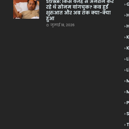
Strike: किस वजह से अनशन कर
रहे थे सोनम वांगचुक? कब हुई
शुरुआत और अब तक क्या-क्या
हुआ
जुलाई 18, 2026
H
L
L
M
P