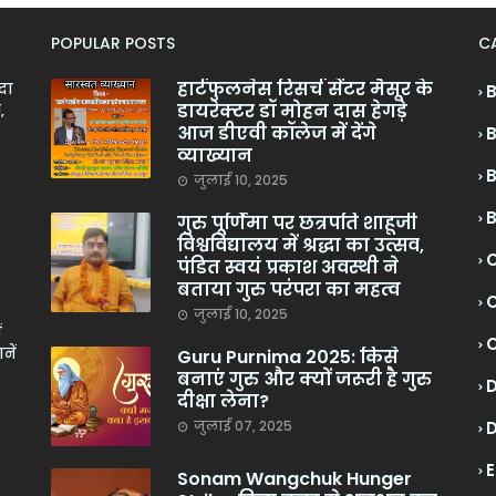
POPULAR POSTS
C
हार्टफुलनेस रिसर्च सेंटर मैसूर के
ादा
डायरेक्टर डॉ मोहन दास हेगड़े
,
आज डीएवी कॉलेज में देंगे
व्याख्यान
जुलाई 10, 2025
गुरु पूर्णिमा पर छत्रपति शाहूजी
विश्वविद्यालय में श्रद्धा का उत्सव,
C
पंडित स्वयं प्रकाश अवस्थी ने
बताया गुरु परंपरा का महत्व
C
जुलाई 10, 2025
ं
नें
Guru Purnima 2025: किसे
बनाएं गुरु और क्यों जरूरी है गुरु
दीक्षा लेना?
जुलाई 07, 2025
Sonam Wangchuk Hunger