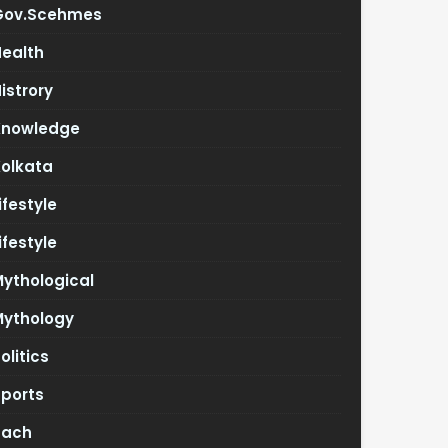
Gov.scehmes
Health
istrory
Knowledge
Kolkata
ifestyle
ifestyle
ythological
Mythology
olitics
Sports
Tach