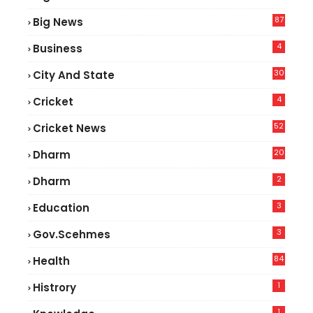
2
87
Big News
9
4
Business
30
City And State
4
Cricket
52
Cricket News
5
20
Dharm
2
Dharm
3
Education
3
Gov.scehmes
84
Health
8
1
Histrory
1