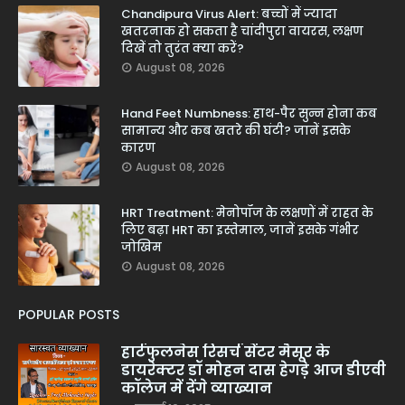
Chandipura Virus Alert: बच्चों में ज्यादा
खतरनाक हो सकता है चांदीपुरा वायरस, लक्षण
दिखें तो तुरंत क्या करें?
August 08, 2026
Hand Feet Numbness: हाथ-पैर सुन्न होना कब
सामान्य और कब खतरे की घंटी? जानें इसके
कारण
August 08, 2026
HRT Treatment: मेनोपॉज के लक्षणों में राहत के
लिए बढ़ा HRT का इस्तेमाल, जानें इसके गंभीर
जोखिम
August 08, 2026
POPULAR POSTS
हार्टफुलनेस रिसर्च सेंटर मैसूर के
डायरेक्टर डॉ मोहन दास हेगड़े आज डीएवी
कॉलेज में देंगे व्याख्यान