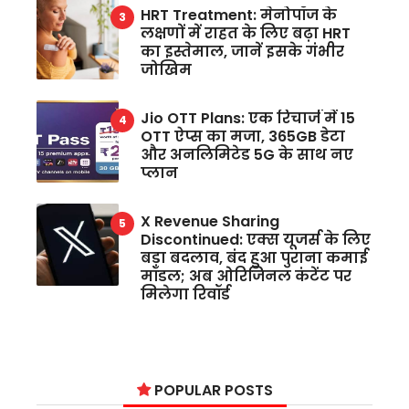
HRT Treatment: मेनोपॉज के
लक्षणों में राहत के लिए बढ़ा HRT
का इस्तेमाल, जानें इसके गंभीर
जोखिम
Jio OTT Plans: एक रिचार्ज में 15
OTT ऐप्स का मजा, 365GB डेटा
और अनलिमिटेड 5G के साथ नए
प्लान
X Revenue Sharing
Discontinued: एक्स यूजर्स के लिए
बड़ा बदलाव, बंद हुआ पुराना कमाई
मॉडल; अब ओरिजिनल कंटेंट पर
मिलेगा रिवॉर्ड
POPULAR POSTS