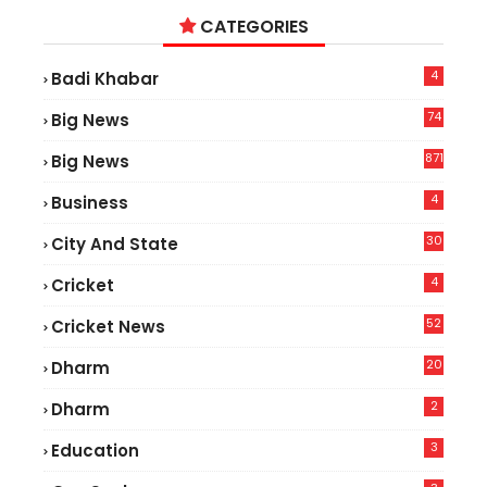
CATEGORIES
4
Badi Khabar
74
Big News
2
871
Big News
4
Business
30
City And State
4
Cricket
52
Cricket News
2
20
Dharm
2
Dharm
3
Education