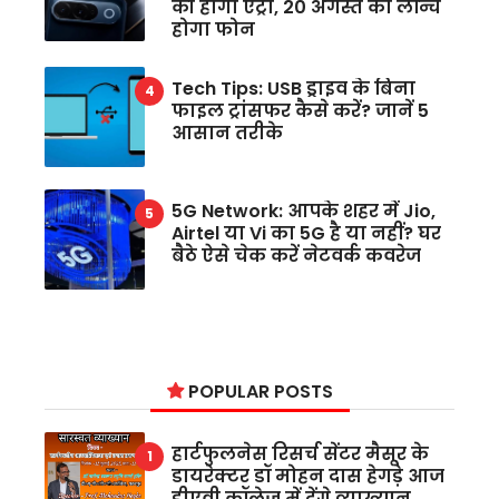
की होगी एंट्री, 20 अगस्त को लॉन्च
होगा फोन
Tech Tips: USB ड्राइव के बिना
फाइल ट्रांसफर कैसे करें? जानें 5
आसान तरीके
5G Network: आपके शहर में Jio,
Airtel या Vi का 5G है या नहीं? घर
बैठे ऐसे चेक करें नेटवर्क कवरेज
POPULAR POSTS
हार्टफुलनेस रिसर्च सेंटर मैसूर के
डायरेक्टर डॉ मोहन दास हेगड़े आज
डीएवी कॉलेज में देंगे व्याख्यान