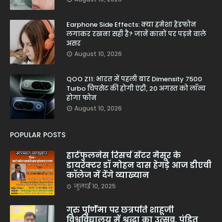
Earphone Side Effects: क्या हमेशा हेडफोन
लगाकर रखना सही है? जानें कानों पर पड़ने वाले
असर
August 10, 2026
QOO Z11: भारत में पहली बार Dimensity 7500
Turbo चिपसेट की होगी एंट्री, 20 अगस्त को लॉन्च
होगा फोन
August 10, 2026
POPULAR POSTS
हार्टफुलनेस रिसर्च सेंटर मैसूर के
डायरेक्टर डॉ मोहन दास हेगड़े आज डीएवी
कॉलेज में देंगे व्याख्यान
जुलाई 10, 2025
गुरु पूर्णिमा पर छत्रपति शाहूजी
विश्वविद्यालय में श्रद्धा का उत्सव, पंडित