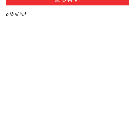
एक टिप्पणी भेजें
0 टिप्पणियाँ