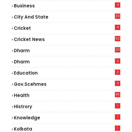
4
Business
30
City And State
4
Cricket
52
Cricket News
8
20
Dharm
2
Dharm
3
Education
3
Gov.scehmes
85
Health
0
1
Histrory
1
Knowledge
1
Kolkata