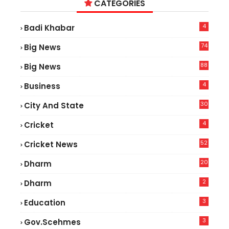
CATEGORIES
4
Badi Khabar
74
Big News
2
88
Big News
6
4
Business
30
City And State
4
Cricket
52
Cricket News
8
20
Dharm
2
Dharm
3
Education
3
Gov.scehmes