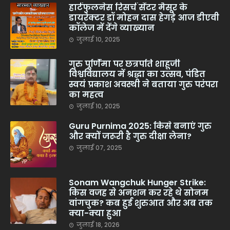
हार्टफुलनेस रिसर्च सेंटर मैसूर के
डायरेक्टर डॉ मोहन दास हेगड़े आज डीएवी
कॉलेज में देंगे व्याख्यान
जुलाई 10, 2025
गुरु पूर्णिमा पर छत्रपति शाहूजी
विश्वविद्यालय में श्रद्धा का उत्सव, पंडित
स्वयं प्रकाश अवस्थी ने बताया गुरु परंपरा
का महत्व
जुलाई 10, 2025
Guru Purnima 2025: किसे बनाएं गुरु
और क्यों जरूरी है गुरु दीक्षा लेना?
जुलाई 07, 2025
Sonam Wangchuk Hunger Strike:
किस वजह से अनशन कर रहे थे सोनम
वांगचुक? कब हुई शुरुआत और अब तक
क्या-क्या हुआ
जुलाई 18, 2026