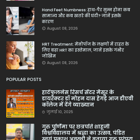
Hand Feet Numbness: हाथ-पैर सुन्न होना कब
सामान्य और कब खतरे की घंटी? जानें इसके
कारण
August 08, 2026
HRT Treatment: मेनोपॉज के लक्षणों में राहत के
लिए बढ़ा HRT का इस्तेमाल, जानें इसके गंभीर
जोखिम
August 08, 2026
POPULAR POSTS
हार्टफुलनेस रिसर्च सेंटर मैसूर के
डायरेक्टर डॉ मोहन दास हेगड़े आज डीएवी
कॉलेज में देंगे व्याख्यान
जुलाई 10, 2025
गुरु पूर्णिमा पर छत्रपति शाहूजी
विश्वविद्यालय में श्रद्धा का उत्सव, पंडित
स्वयं प्रकाश अवस्थी ने बताया गुरु परंपरा