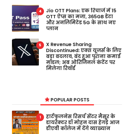
Jio OTT Plans: एक रिचार्ज में 15
OTT ऐप्स का मजा, 365GB डेटा
और अनलिमिटेड 5G के साथ नए
प्लान
X Revenue Sharing
Discontinued: एक्स यूजर्स के लिए
बड़ा बदलाव, बंद हुआ पुराना कमाई
मॉडल; अब ओरिजिनल कंटेंट पर
मिलेगा रिवॉर्ड
POPULAR POSTS
हार्टफुलनेस रिसर्च सेंटर मैसूर के
डायरेक्टर डॉ मोहन दास हेगड़े आज
डीएवी कॉलेज में देंगे व्याख्यान