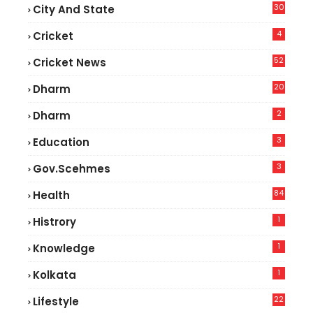
30
City And State
4
Cricket
52
Cricket News
5
20
Dharm
2
Dharm
3
Education
3
Gov.scehmes
84
Health
8
1
Histrory
1
Knowledge
1
Kolkata
22
Lifestyle
9