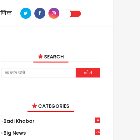
ाणिक
SEARCH
CATEGORIES
4
Badi Khabar
74
Big News
2