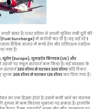
ए अच्छी खबर है। एअर इंडिया ने अपनी चुनिंदा लंबी दूरी की
्ज (Fuel Surcharge)
में कटौती कर दी है। यह नई दरें
1
 फैसला वैश्विक बाजार में कच्चे तेल और एविएशन टर्बाइन
या गया है।
, यूरोप (Europe), यूनाइटेड किंगडम (UK) और
 उड़ानों पर फ्यूल सरचार्ज कम किया है। नई व्यवस्था के
ूल सरचार्ज
280 डॉलर से घटाकर 200 डॉलर
प्रति टिकट
यह शुल्क
205 डॉलर से घटाकर 125 डॉलर
कर दिया गया है।
ीमत का एक हिस्सा होता है। इसमें कमी आने का मतलब
 की तुलना में कम किराया चुकाना पड़ सकता है। हालांकि
स फेयर, टैक्स, एयरपोर्ट शुल्क और सीट उपलब्धता पर