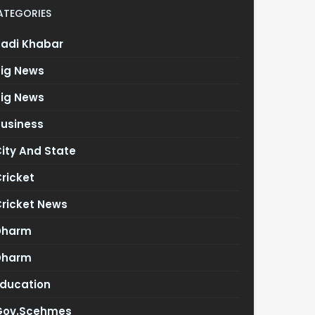
ATEGORIES
Badi Khabar
Big News
Big News
Business
ity And State
ricket
Cricket News
Dharm
Dharm
Education
Gov.scehmes