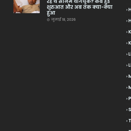
रहे थे सोनम वांगचुक? कब हुई
शुरुआत और अब तक क्या-क्या
हुआ
जुलाई 18, 2026
H
L
L
M
P