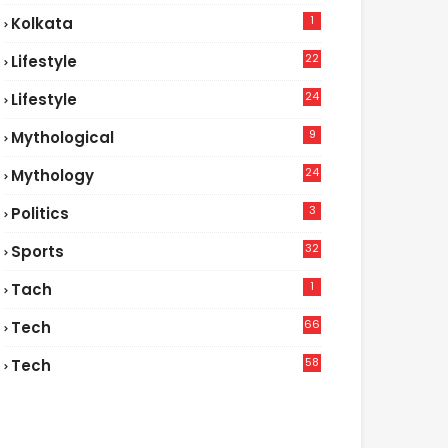
1
Kolkata
22
Lifestyle
9
24
Lifestyle
7
9
Mythological
24
Mythology
3
Politics
32
Sports
1
Tach
66
Tech
9
58
Tech
6