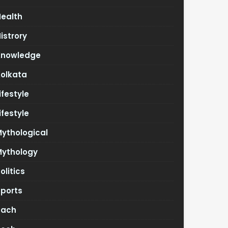
Health
istrory
Knowledge
Kolkata
ifestyle
ifestyle
ythological
Mythology
olitics
Sports
Tach