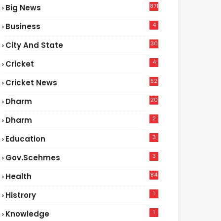
871
Big News
4
Business
30
City And State
4
Cricket
52
Cricket News
2
20
Dharm
2
Dharm
3
Education
3
Gov.scehmes
84
Health
5
1
Histrory
1
Knowledge