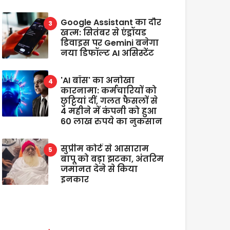
Google Assistant का दौर
खत्म: सितंबर से एंड्रॉयड
डिवाइस पर Gemini बनेगा
नया डिफॉल्ट AI असिस्टेंट
'AI बॉस' का अनोखा
कारनामा: कर्मचारियों को
छुट्टियां दीं, गलत फैसलों से
4 महीने में कंपनी को हुआ
60 लाख रुपये का नुकसान
सुप्रीम कोर्ट से आसाराम
बापू को बड़ा झटका, अंतरिम
जमानत देने से किया
इनकार