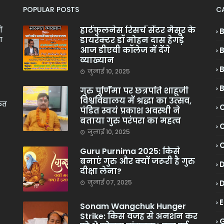
POPULAR POSTS
C
हार्टफुलनेस रिसर्च सेंटर मैसूर के
ं
डायरेक्टर डॉ मोहन दास हेगड़े
ा
आज डीएवी कॉलेज में देंगे
व्याख्यान
जुलाई 10, 2025
गुरु पूर्णिमा पर छत्रपति शाहूजी
विश्वविद्यालय में श्रद्धा का उत्सव,
केत
C
पंडित स्वयं प्रकाश अवस्थी ने
बताया गुरु परंपरा का महत्व
C
जुलाई 10, 2025
Guru Purnima 2025: किसे
बनाएं गुरु और क्यों जरूरी है गुरु
दीक्षा लेना?
जुलाई 07, 2025
Sonam Wangchuk Hunger
Strike: किस वजह से अनशन कर