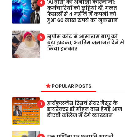
'AI बॉस' का अनोखा कारनामा:
कर्मचारियों को छुट्टियां दीं, गलत
फैसलों से 4 महीने में कंपनी को
हुआ 60 लाख रुपये का नुकसान
सुप्रीम कोर्ट से आसाराम बापू को
बड़ा झटका, अंतरिम जमानत देने से
किया इनकार
POPULAR POSTS
हार्टफुलनेस रिसर्च सेंटर मैसूर के
डायरेक्टर डॉ मोहन दास हेगड़े आज
डीएवी कॉलेज में देंगे व्याख्यान
गुरु पूर्णिमा पर छत्रपति शाहूजी