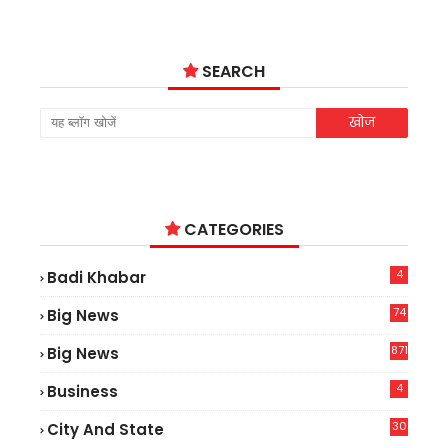
SEARCH
CATEGORIES
4
Badi Khabar
74
Big News
2
871
Big News
4
Business
30
City And State