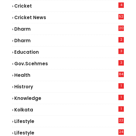
4
Cricket
52
Cricket News
2
20
Dharm
2
Dharm
3
Education
3
Gov.scehmes
84
Health
5
1
Histrory
1
Knowledge
1
Kolkata
22
Lifestyle
9
24
Lifestyle