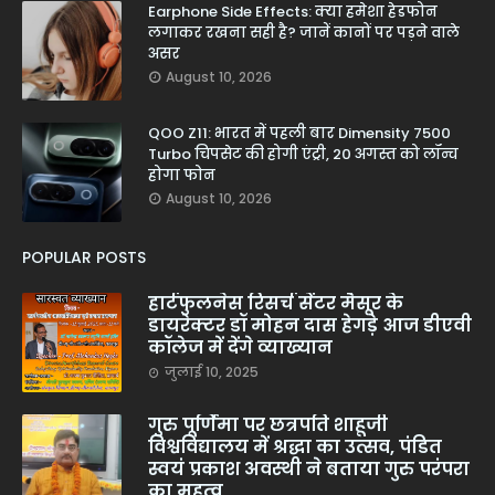
Earphone Side Effects: क्या हमेशा हेडफोन
लगाकर रखना सही है? जानें कानों पर पड़ने वाले
असर
August 10, 2026
QOO Z11: भारत में पहली बार Dimensity 7500
Turbo चिपसेट की होगी एंट्री, 20 अगस्त को लॉन्च
होगा फोन
August 10, 2026
POPULAR POSTS
हार्टफुलनेस रिसर्च सेंटर मैसूर के
डायरेक्टर डॉ मोहन दास हेगड़े आज डीएवी
कॉलेज में देंगे व्याख्यान
जुलाई 10, 2025
गुरु पूर्णिमा पर छत्रपति शाहूजी
विश्वविद्यालय में श्रद्धा का उत्सव, पंडित
स्वयं प्रकाश अवस्थी ने बताया गुरु परंपरा
का महत्व