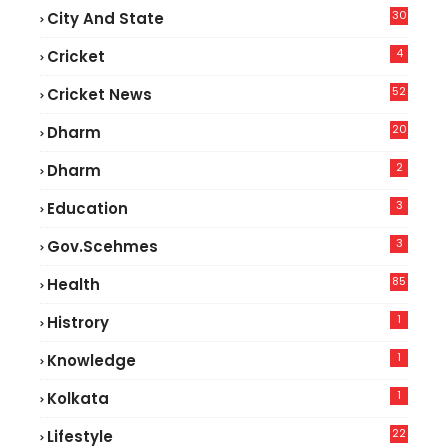
30
City And State
4
Cricket
52
Cricket News
8
20
Dharm
2
Dharm
3
Education
3
Gov.scehmes
85
Health
0
1
Histrory
1
Knowledge
1
Kolkata
22
Lifestyle