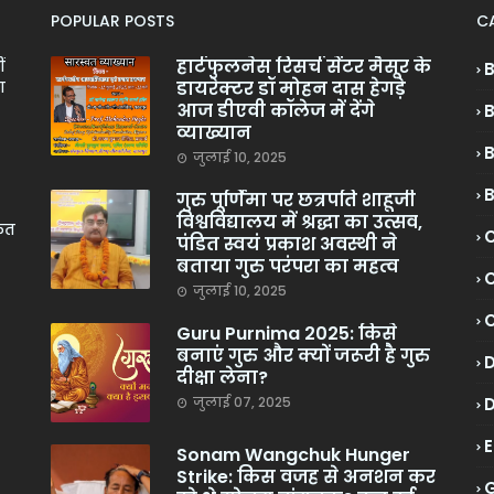
POPULAR POSTS
C
हार्टफुलनेस रिसर्च सेंटर मैसूर के
ं
डायरेक्टर डॉ मोहन दास हेगड़े
ा
आज डीएवी कॉलेज में देंगे
व्याख्यान
जुलाई 10, 2025
गुरु पूर्णिमा पर छत्रपति शाहूजी
विश्वविद्यालय में श्रद्धा का उत्सव,
केत
C
पंडित स्वयं प्रकाश अवस्थी ने
बताया गुरु परंपरा का महत्व
C
जुलाई 10, 2025
Guru Purnima 2025: किसे
बनाएं गुरु और क्यों जरूरी है गुरु
दीक्षा लेना?
जुलाई 07, 2025
Sonam Wangchuk Hunger
Strike: किस वजह से अनशन कर