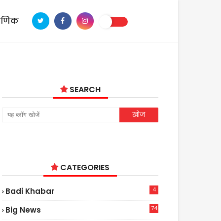
ाणिक
SEARCH
CATEGORIES
4
Badi Khabar
74
Big News
2