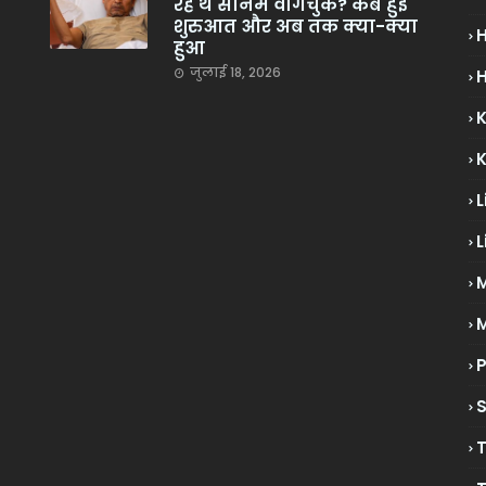
रहे थे सोनम वांगचुक? कब हुई
शुरुआत और अब तक क्या-क्या
हुआ
जुलाई 18, 2026
H
L
L
M
P