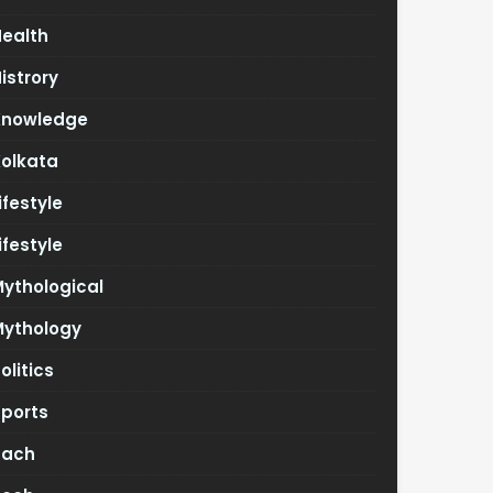
Health
istrory
Knowledge
Kolkata
ifestyle
ifestyle
ythological
Mythology
olitics
Sports
Tach