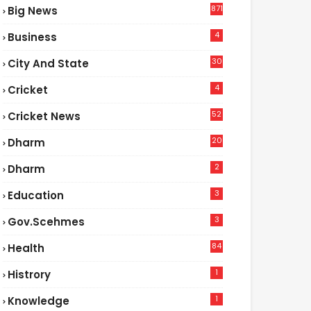
871
Big News
4
Business
30
City And State
4
Cricket
52
Cricket News
2
20
Dharm
2
Dharm
3
Education
3
Gov.scehmes
84
Health
5
1
Histrory
1
Knowledge