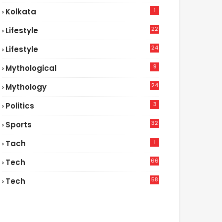
1
Kolkata
22
Lifestyle
9
24
Lifestyle
7
9
Mythological
24
Mythology
3
Politics
32
Sports
1
Tach
66
Tech
9
58
Tech
6