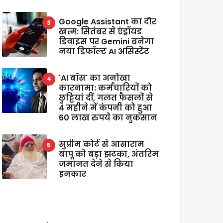
Google Assistant का दौर
खत्म: सितंबर से एंड्रॉयड
डिवाइस पर Gemini बनेगा
नया डिफॉल्ट AI असिस्टेंट
'AI बॉस' का अनोखा
कारनामा: कर्मचारियों को
छुट्टियां दीं, गलत फैसलों से
4 महीने में कंपनी को हुआ
60 लाख रुपये का नुकसान
सुप्रीम कोर्ट से आसाराम
बापू को बड़ा झटका, अंतरिम
जमानत देने से किया
इनकार