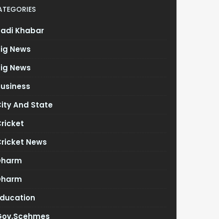
ATEGORIES
Badi Khabar
Big News
Big News
Business
ity And State
ricket
Cricket News
Dharm
Dharm
Education
Gov.scehmes