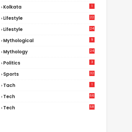
1
Kolkata
22
Lifestyle
9
24
Lifestyle
7
9
Mythological
24
Mythology
3
Politics
32
Sports
1
Tach
66
Tech
9
58
Tech
9