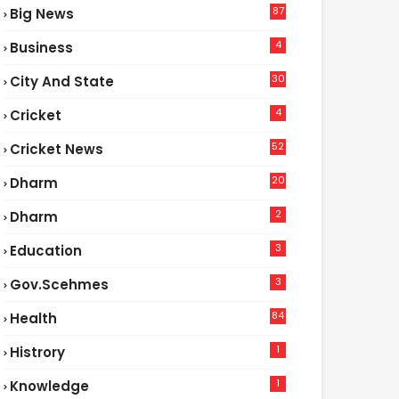
87
Big News
9
4
Business
30
City And State
4
Cricket
52
Cricket News
5
20
Dharm
2
Dharm
3
Education
3
Gov.scehmes
84
Health
8
1
Histrory
1
Knowledge