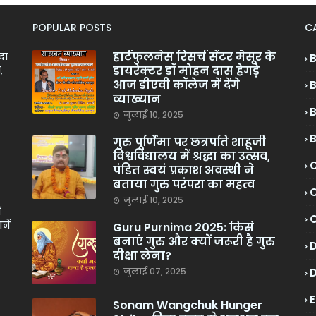
POPULAR POSTS
C
हार्टफुलनेस रिसर्च सेंटर मैसूर के
ादा
डायरेक्टर डॉ मोहन दास हेगड़े
,
आज डीएवी कॉलेज में देंगे
व्याख्यान
जुलाई 10, 2025
गुरु पूर्णिमा पर छत्रपति शाहूजी
विश्वविद्यालय में श्रद्धा का उत्सव,
C
पंडित स्वयं प्रकाश अवस्थी ने
बताया गुरु परंपरा का महत्व
C
जुलाई 10, 2025
ं
नें
Guru Purnima 2025: किसे
बनाएं गुरु और क्यों जरूरी है गुरु
दीक्षा लेना?
जुलाई 07, 2025
Sonam Wangchuk Hunger