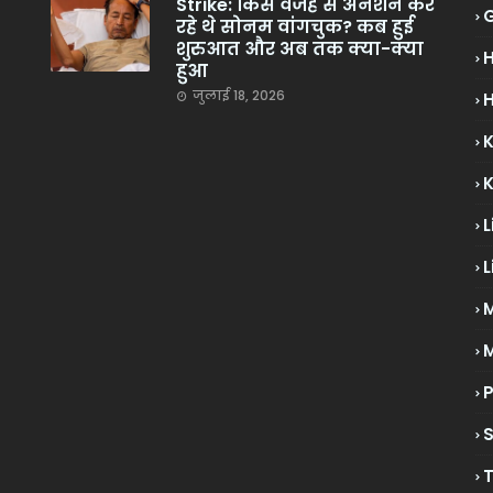
Strike: किस वजह से अनशन कर
रहे थे सोनम वांगचुक? कब हुई
शुरुआत और अब तक क्या-क्या
हुआ
जुलाई 18, 2026
H
L
L
M
P