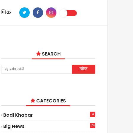
ाणिक
SEARCH
CATEGORIES
4
Badi Khabar
74
Big News
2