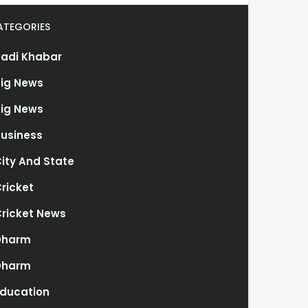
ATEGORIES
Badi Khabar
Big News
Big News
Business
ity And State
ricket
Cricket News
Dharm
Dharm
Education