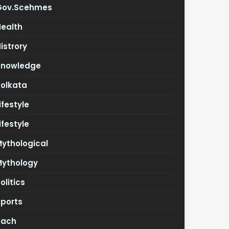
Gov.scehmes
Health
istrory
Knowledge
Kolkata
ifestyle
ifestyle
ythological
Mythology
olitics
Sports
Tach