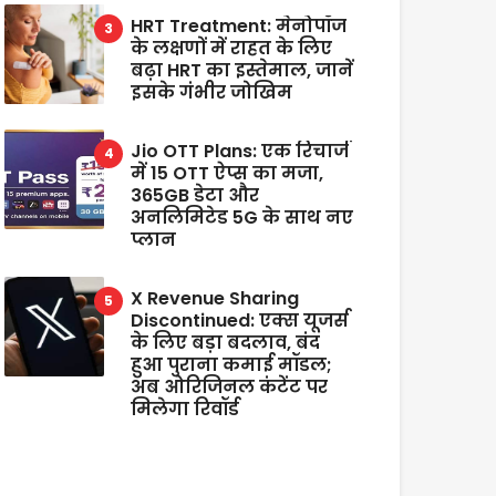
HRT Treatment: मेनोपॉज
के लक्षणों में राहत के लिए
बढ़ा HRT का इस्तेमाल, जानें
इसके गंभीर जोखिम
Jio OTT Plans: एक रिचार्ज
में 15 OTT ऐप्स का मजा,
365GB डेटा और
अनलिमिटेड 5G के साथ नए
प्लान
X Revenue Sharing
Discontinued: एक्स यूजर्स
के लिए बड़ा बदलाव, बंद
हुआ पुराना कमाई मॉडल;
अब ओरिजिनल कंटेंट पर
मिलेगा रिवॉर्ड