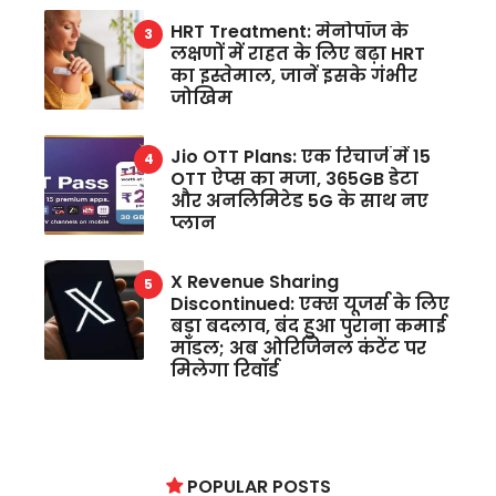
HRT Treatment: मेनोपॉज के
लक्षणों में राहत के लिए बढ़ा HRT
का इस्तेमाल, जानें इसके गंभीर
जोखिम
Jio OTT Plans: एक रिचार्ज में 15
OTT ऐप्स का मजा, 365GB डेटा
और अनलिमिटेड 5G के साथ नए
प्लान
X Revenue Sharing
Discontinued: एक्स यूजर्स के लिए
बड़ा बदलाव, बंद हुआ पुराना कमाई
मॉडल; अब ओरिजिनल कंटेंट पर
मिलेगा रिवॉर्ड
POPULAR POSTS