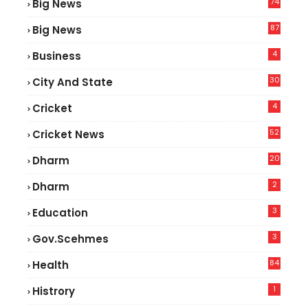
74
Big News
2
87
Big News
9
4
Business
30
City And State
4
Cricket
52
Cricket News
5
20
Dharm
2
Dharm
3
Education
3
Gov.scehmes
84
Health
8
1
Histrory