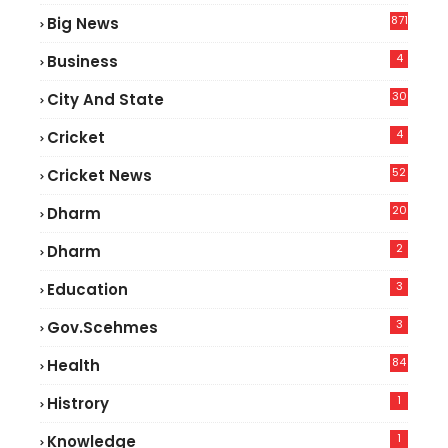
871
Big News
4
Business
30
City And State
4
Cricket
52
Cricket News
2
20
Dharm
2
Dharm
3
Education
3
Gov.scehmes
84
Health
5
1
Histrory
1
Knowledge