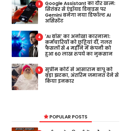
Google Assistant का दौर खत्म:
सितंबर से एंड्रॉयड डिवाइस पर
Gemini बनेगा नया डिफॉल्ट AI
असिस्टेंट
'AI बॉस' का अनोखा कारनामा:
कर्मचारियों को छुट्टियां दीं, गलत
फैसलों से 4 महीने में कंपनी को
हुआ 60 लाख रुपये का नुकसान
सुप्रीम कोर्ट से आसाराम बापू को
बड़ा झटका, अंतरिम जमानत देने से
किया इनकार
POPULAR POSTS