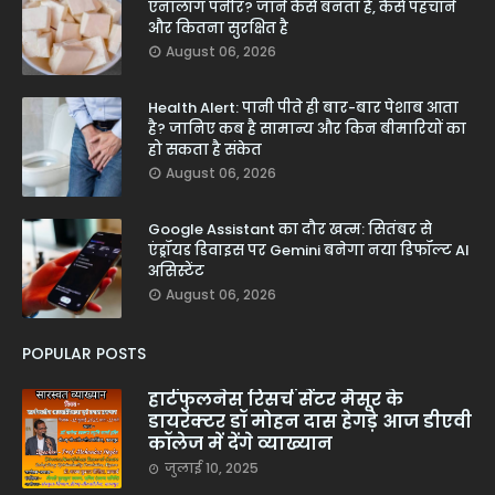
एनालॉग पनीर? जानें कैसे बनता है, कैसे पहचानें
और कितना सुरक्षित है
August 06, 2026
Health Alert: पानी पीते ही बार-बार पेशाब आता
है? जानिए कब है सामान्य और किन बीमारियों का
हो सकता है संकेत
August 06, 2026
Google Assistant का दौर खत्म: सितंबर से
एंड्रॉयड डिवाइस पर Gemini बनेगा नया डिफॉल्ट AI
असिस्टेंट
August 06, 2026
POPULAR POSTS
हार्टफुलनेस रिसर्च सेंटर मैसूर के
डायरेक्टर डॉ मोहन दास हेगड़े आज डीएवी
कॉलेज में देंगे व्याख्यान
जुलाई 10, 2025