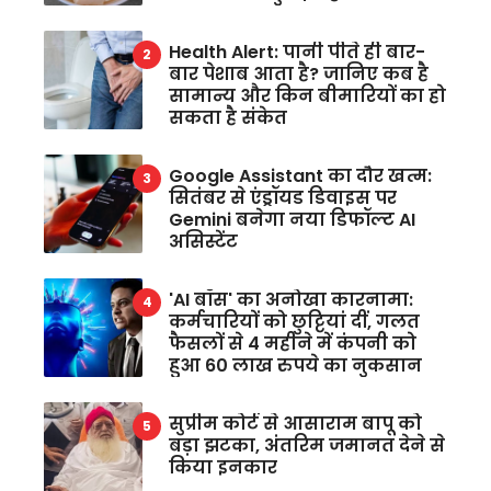
Health Alert: पानी पीते ही बार-
बार पेशाब आता है? जानिए कब है
सामान्य और किन बीमारियों का हो
सकता है संकेत
Google Assistant का दौर खत्म:
सितंबर से एंड्रॉयड डिवाइस पर
Gemini बनेगा नया डिफॉल्ट AI
असिस्टेंट
'AI बॉस' का अनोखा कारनामा:
कर्मचारियों को छुट्टियां दीं, गलत
फैसलों से 4 महीने में कंपनी को
हुआ 60 लाख रुपये का नुकसान
सुप्रीम कोर्ट से आसाराम बापू को
बड़ा झटका, अंतरिम जमानत देने से
किया इनकार