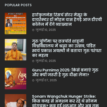
POPULAR POSTS
हार्टफुलनेस रिसर्च सेंटर मैसूर के
डायरेक्टर डॉ मोहन दास हेगड़े आज डीएवी
कॉलेज में देंगे व्याख्यान
जुलाई 10, 2025
गुरु पूर्णिमा पर छत्रपति शाहूजी
विश्वविद्यालय में श्रद्धा का उत्सव, पंडित
स्वयं प्रकाश अवस्थी ने बताया गुरु परंपरा
का महत्व
जुलाई 10, 2025
Guru Purnima 2025: किसे बनाएं गुरु
और क्यों जरूरी है गुरु दीक्षा लेना?
जुलाई 07, 2025
Sonam Wangchuk Hunger Strike:
किस वजह से अनशन कर रहे थे सोनम
वांगचुक? कब हुई शुरुआत और अब तक