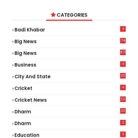
CATEGORIES
4
Badi Khabar
74
Big News
2
871
Big News
4
Business
30
City And State
4
Cricket
52
Cricket News
2
20
Dharm
2
Dharm
3
Education