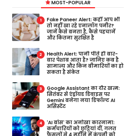
MOST-POPULAR
Fake Paneer Alert: कहीं आप भी
तो नहीं खा रहे एनालॉग पनीर?
जानें कैसे बनता है, कैसे पहचानें
और कितना सुरक्षित है
Health Alert: पानी पीते ही बार-
बार पेशाब आता है? जानिए कब है
सामान्य और किन बीमारियों का हो
सकता है संकेत
Google Assistant का दौर खत्म:
सितंबर से एंड्रॉयड डिवाइस पर
Gemini बनेगा नया डिफॉल्ट AI
असिस्टेंट
'AI बॉस' का अनोखा कारनामा:
कर्मचारियों को छुट्टियां दीं, गलत
फैसलों से 4 महीने में कंपनी को