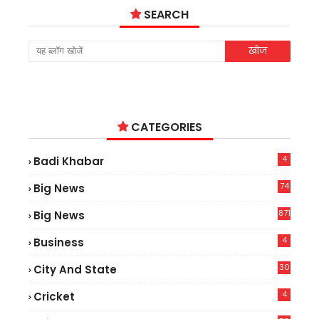
SEARCH
CATEGORIES
4
Badi Khabar
74
Big News
2
871
Big News
4
Business
30
City And State
4
Cricket