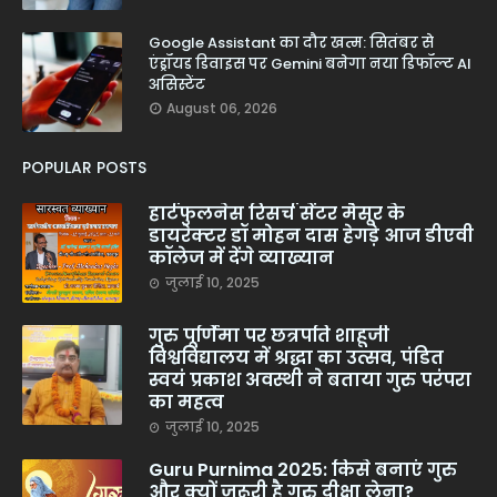
Google Assistant का दौर खत्म: सितंबर से
एंड्रॉयड डिवाइस पर Gemini बनेगा नया डिफॉल्ट AI
असिस्टेंट
August 06, 2026
POPULAR POSTS
हार्टफुलनेस रिसर्च सेंटर मैसूर के
डायरेक्टर डॉ मोहन दास हेगड़े आज डीएवी
कॉलेज में देंगे व्याख्यान
जुलाई 10, 2025
गुरु पूर्णिमा पर छत्रपति शाहूजी
विश्वविद्यालय में श्रद्धा का उत्सव, पंडित
स्वयं प्रकाश अवस्थी ने बताया गुरु परंपरा
का महत्व
जुलाई 10, 2025
Guru Purnima 2025: किसे बनाएं गुरु
और क्यों जरूरी है गुरु दीक्षा लेना?