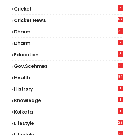
4
Cricket
52
Cricket News
5
20
Dharm
2
Dharm
3
Education
3
Gov.scehmes
84
Health
8
1
Histrory
1
Knowledge
1
Kolkata
22
Lifestyle
9
24
Lifestyle