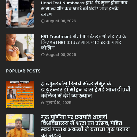
Hand Feet Numbness: हाथ-पैर सुन्न होना कब
सामान्य और कब खतरे की घंटी? जानें इसके
कारण
August 08, 2026
HRT Treatment: मेनोपॉज के लक्षणों में राहत के
लिए बढ़ा HRT का इस्तेमाल, जानें इसके गंभीर
जोखिम
August 08, 2026
POPULAR POSTS
हार्टफुलनेस रिसर्च सेंटर मैसूर के
डायरेक्टर डॉ मोहन दास हेगड़े आज डीएवी
कॉलेज में देंगे व्याख्यान
जुलाई 10, 2025
गुरु पूर्णिमा पर छत्रपति शाहूजी
विश्वविद्यालय में श्रद्धा का उत्सव, पंडित
स्वयं प्रकाश अवस्थी ने बताया गुरु परंपरा
का महत्व