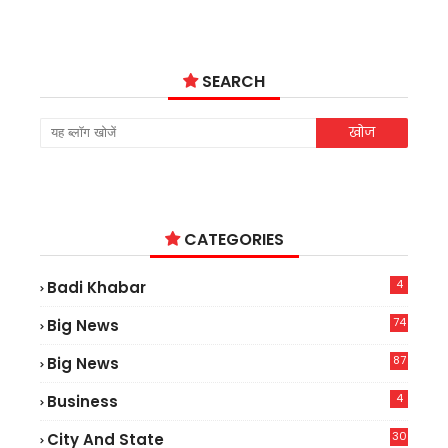
SEARCH
CATEGORIES
4
Badi Khabar
74
Big News
2
87
Big News
9
4
Business
30
City And State