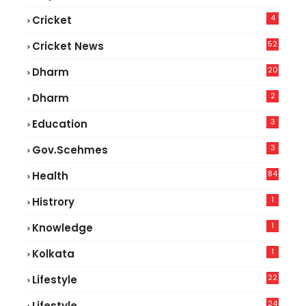
4
Cricket
52
Cricket News
5
20
Dharm
2
Dharm
3
Education
3
Gov.scehmes
84
Health
8
1
Histrory
1
Knowledge
1
Kolkata
22
Lifestyle
9
24
Lifestyle