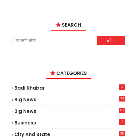
SEARCH
CATEGORIES
4
Badi Khabar
74
Big News
2
87
Big News
9
4
Business
30
City And State