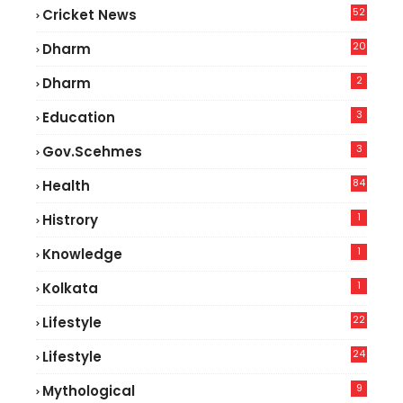
52
Cricket News
5
20
Dharm
2
Dharm
3
Education
3
Gov.scehmes
84
Health
8
1
Histrory
1
Knowledge
1
Kolkata
22
Lifestyle
9
24
Lifestyle
7
9
Mythological