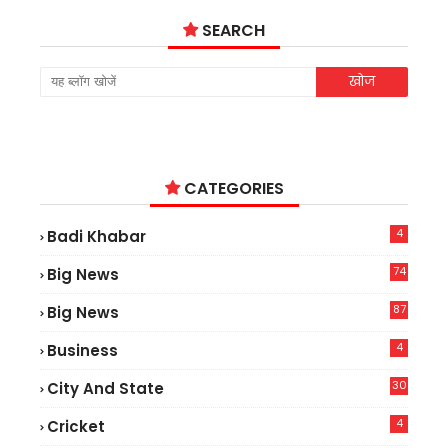
SEARCH
CATEGORIES
4
Badi Khabar
74
Big News
2
87
Big News
9
4
Business
30
City And State
4
Cricket