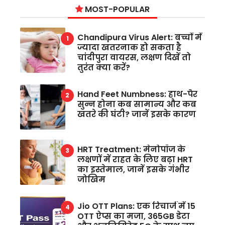
MOST-POPULAR
Chandipura Virus Alert: बच्चों में
ज्यादा खतरनाक हो सकता है
चांदीपुरा वायरस, लक्षण दिखें तो
तुरंत क्या करें?
Hand Feet Numbness: हाथ-पैर
सुन्न होना कब सामान्य और कब
खतरे की घंटी? जानें इसके कारण
HRT Treatment: मेनोपॉज के
लक्षणों में राहत के लिए बढ़ा HRT
का इस्तेमाल, जानें इसके गंभीर
जोखिम
Jio OTT Plans: एक रिचार्ज में 15
OTT ऐप्स का मजा, 365GB डेटा