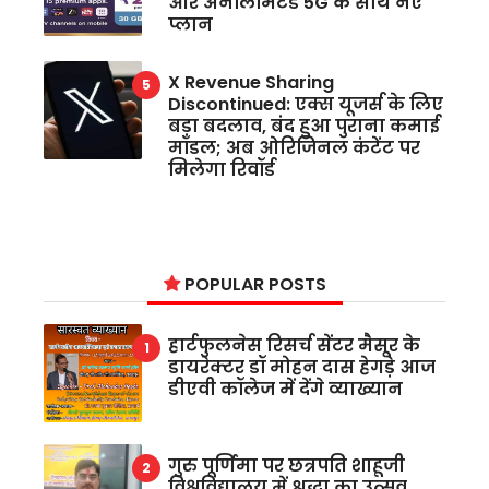
और अनलिमिटेड 5G के साथ नए
प्लान
X Revenue Sharing
Discontinued: एक्स यूजर्स के लिए
बड़ा बदलाव, बंद हुआ पुराना कमाई
मॉडल; अब ओरिजिनल कंटेंट पर
मिलेगा रिवॉर्ड
POPULAR POSTS
हार्टफुलनेस रिसर्च सेंटर मैसूर के
डायरेक्टर डॉ मोहन दास हेगड़े आज
डीएवी कॉलेज में देंगे व्याख्यान
गुरु पूर्णिमा पर छत्रपति शाहूजी
विश्वविद्यालय में श्रद्धा का उत्सव,