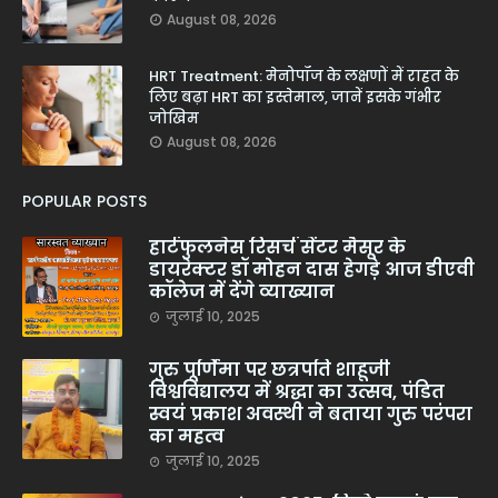
August 08, 2026
HRT Treatment: मेनोपॉज के लक्षणों में राहत के
लिए बढ़ा HRT का इस्तेमाल, जानें इसके गंभीर
जोखिम
August 08, 2026
POPULAR POSTS
हार्टफुलनेस रिसर्च सेंटर मैसूर के
डायरेक्टर डॉ मोहन दास हेगड़े आज डीएवी
कॉलेज में देंगे व्याख्यान
जुलाई 10, 2025
गुरु पूर्णिमा पर छत्रपति शाहूजी
विश्वविद्यालय में श्रद्धा का उत्सव, पंडित
स्वयं प्रकाश अवस्थी ने बताया गुरु परंपरा
का महत्व
जुलाई 10, 2025