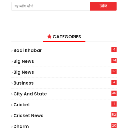
CATEGORIES
4
Badi Khabar
74
Big News
2
871
Big News
4
Business
30
City And State
4
Cricket
52
Cricket News
2
20
Dharm