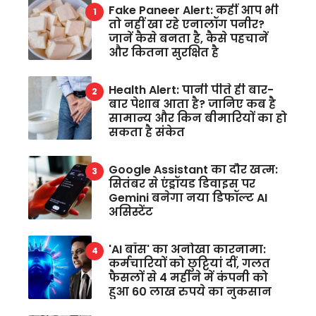
Fake Paneer Alert: कहीं आप भी
तो नहीं खा रहे एनालॉग पनीर?
जानें कैसे बनता है, कैसे पहचानें
और कितना सुरक्षित है
Health Alert: पानी पीते ही बार-
बार पेशाब आता है? जानिए कब है
सामान्य और किन बीमारियों का हो
सकता है संकेत
Google Assistant का दौर खत्म:
सितंबर से एंड्रॉयड डिवाइस पर
Gemini बनेगा नया डिफॉल्ट AI
असिस्टेंट
'AI बॉस' का अनोखा कारनामा:
कर्मचारियों को छुट्टियां दीं, गलत
फैसलों से 4 महीने में कंपनी को
हुआ 60 लाख रुपये का नुकसान