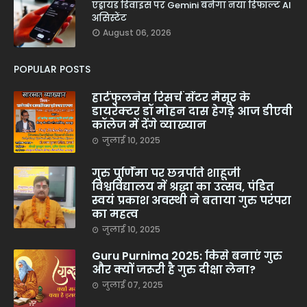
एंड्रॉयड डिवाइस पर Gemini बनेगा नया डिफॉल्ट AI
असिस्टेंट
August 06, 2026
POPULAR POSTS
हार्टफुलनेस रिसर्च सेंटर मैसूर के
डायरेक्टर डॉ मोहन दास हेगड़े आज डीएवी
कॉलेज में देंगे व्याख्यान
जुलाई 10, 2025
गुरु पूर्णिमा पर छत्रपति शाहूजी
विश्वविद्यालय में श्रद्धा का उत्सव, पंडित
स्वयं प्रकाश अवस्थी ने बताया गुरु परंपरा
का महत्व
जुलाई 10, 2025
Guru Purnima 2025: किसे बनाएं गुरु
और क्यों जरूरी है गुरु दीक्षा लेना?
जुलाई 07, 2025