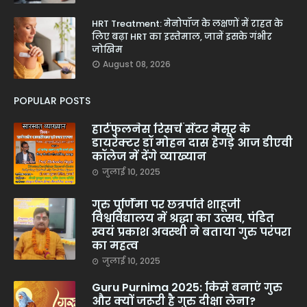
HRT Treatment: मेनोपॉज के लक्षणों में राहत के
लिए बढ़ा HRT का इस्तेमाल, जानें इसके गंभीर
जोखिम
August 08, 2026
POPULAR POSTS
हार्टफुलनेस रिसर्च सेंटर मैसूर के
डायरेक्टर डॉ मोहन दास हेगड़े आज डीएवी
कॉलेज में देंगे व्याख्यान
जुलाई 10, 2025
गुरु पूर्णिमा पर छत्रपति शाहूजी
विश्वविद्यालय में श्रद्धा का उत्सव, पंडित
स्वयं प्रकाश अवस्थी ने बताया गुरु परंपरा
का महत्व
जुलाई 10, 2025
Guru Purnima 2025: किसे बनाएं गुरु
और क्यों जरूरी है गुरु दीक्षा लेना?