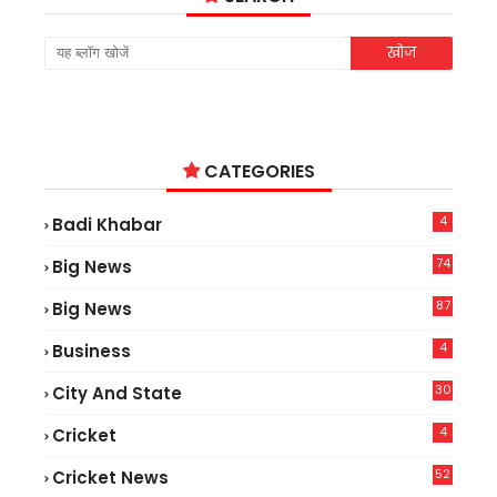
CATEGORIES
4
Badi Khabar
74
Big News
2
87
Big News
9
4
Business
30
City And State
4
Cricket
52
Cricket News
5