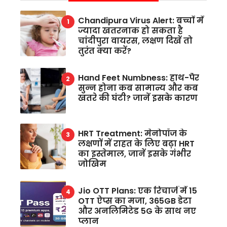
Chandipura Virus Alert: बच्चों में
ज्यादा खतरनाक हो सकता है
चांदीपुरा वायरस, लक्षण दिखें तो
तुरंत क्या करें?
Hand Feet Numbness: हाथ-पैर
सुन्न होना कब सामान्य और कब
खतरे की घंटी? जानें इसके कारण
HRT Treatment: मेनोपॉज के
लक्षणों में राहत के लिए बढ़ा HRT
का इस्तेमाल, जानें इसके गंभीर
जोखिम
Jio OTT Plans: एक रिचार्ज में 15
OTT ऐप्स का मजा, 365GB डेटा
और अनलिमिटेड 5G के साथ नए
प्लान