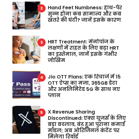
Hand Feet Numbness: हाथ-पैर
सुन्न होना कब सामान्य और कब
खतरे की घंटी? जानें इसके कारण
HRT Treatment: मेनोपॉज के
लक्षणों में राहत के लिए बढ़ा HRT
का इस्तेमाल, जानें इसके गंभीर
जोखिम
Jio OTT Plans: एक रिचार्ज में 15
OTT ऐप्स का मजा, 365GB डेटा
और अनलिमिटेड 5G के साथ नए
प्लान
X Revenue Sharing
Discontinued: एक्स यूजर्स के लिए
बड़ा बदलाव, बंद हुआ पुराना कमाई
मॉडल; अब ओरिजिनल कंटेंट पर
मिलेगा रिवॉर्ड