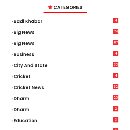
CATEGORIES
4
Badi Khabar
74
Big News
2
87
Big News
9
4
Business
30
City And State
4
Cricket
52
Cricket News
5
20
Dharm
2
Dharm
3
Education