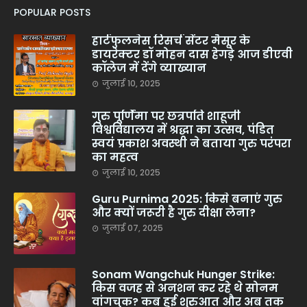
POPULAR POSTS
हार्टफुलनेस रिसर्च सेंटर मैसूर के
डायरेक्टर डॉ मोहन दास हेगड़े आज डीएवी
कॉलेज में देंगे व्याख्यान
जुलाई 10, 2025
गुरु पूर्णिमा पर छत्रपति शाहूजी
विश्वविद्यालय में श्रद्धा का उत्सव, पंडित
स्वयं प्रकाश अवस्थी ने बताया गुरु परंपरा
का महत्व
जुलाई 10, 2025
Guru Purnima 2025: किसे बनाएं गुरु
और क्यों जरूरी है गुरु दीक्षा लेना?
जुलाई 07, 2025
Sonam Wangchuk Hunger Strike:
किस वजह से अनशन कर रहे थे सोनम
वांगचुक? कब हुई शुरुआत और अब तक