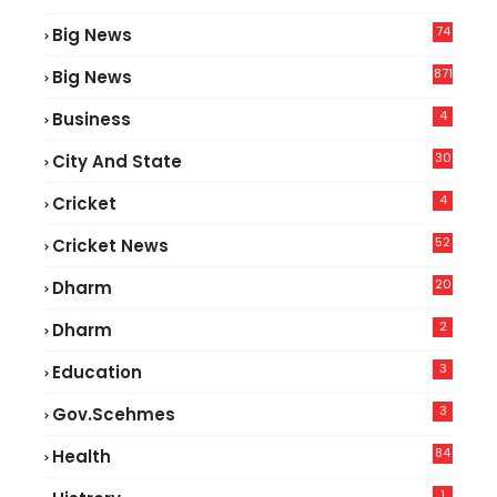
74
Big News
2
871
Big News
4
Business
30
City And State
4
Cricket
52
Cricket News
2
20
Dharm
2
Dharm
3
Education
3
Gov.scehmes
84
Health
5
1