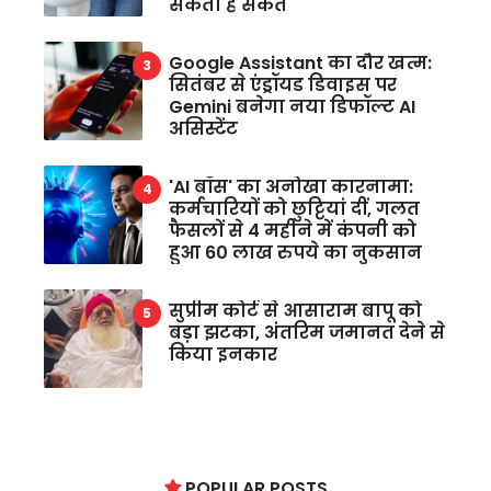
सकता है संकेत
Google Assistant का दौर खत्म:
सितंबर से एंड्रॉयड डिवाइस पर
Gemini बनेगा नया डिफॉल्ट AI
असिस्टेंट
'AI बॉस' का अनोखा कारनामा:
कर्मचारियों को छुट्टियां दीं, गलत
फैसलों से 4 महीने में कंपनी को
हुआ 60 लाख रुपये का नुकसान
सुप्रीम कोर्ट से आसाराम बापू को
बड़ा झटका, अंतरिम जमानत देने से
किया इनकार
POPULAR POSTS