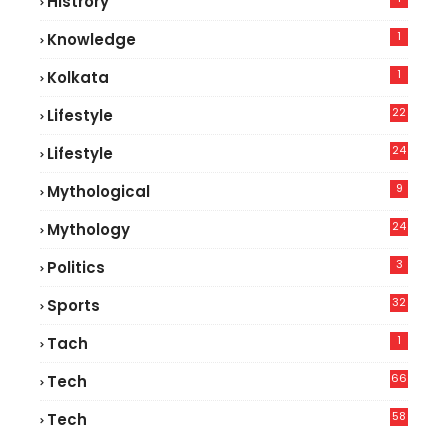
Histrory
1
Knowledge
1
Kolkata
22
Lifestyle
9
24
Lifestyle
7
9
Mythological
24
Mythology
3
Politics
32
Sports
1
Tach
66
Tech
9
58
Tech
6