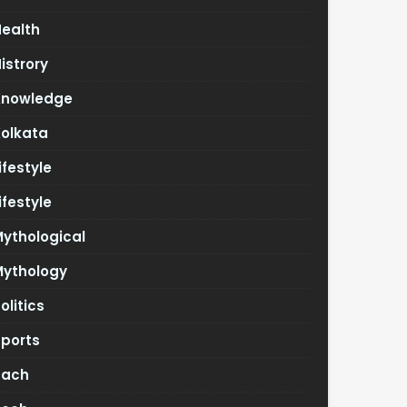
Health
istrory
Knowledge
Kolkata
ifestyle
ifestyle
ythological
Mythology
olitics
Sports
Tach