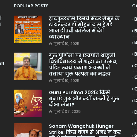
POPULAR POSTS
C
हार्टफुलनेस रिसर्च सेंटर मैसूर के
ं
डायरेक्टर डॉ मोहन दास हेगड़े
ा
आज डीएवी कॉलेज में देंगे
व्याख्यान
जुलाई 10, 2025
गुरु पूर्णिमा पर छत्रपति शाहूजी
विश्वविद्यालय में श्रद्धा का उत्सव,
केत
C
पंडित स्वयं प्रकाश अवस्थी ने
बताया गुरु परंपरा का महत्व
C
जुलाई 10, 2025
Guru Purnima 2025: किसे
बनाएं गुरु और क्यों जरूरी है गुरु
दीक्षा लेना?
जुलाई 07, 2025
Sonam Wangchuk Hunger
Strike: किस वजह से अनशन कर