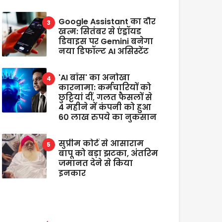
Google Assistant का दौर
खत्म: सितंबर से एंड्रॉयड
डिवाइस पर Gemini बनेगा
नया डिफॉल्ट AI असिस्टेंट
'AI बॉस' का अनोखा
कारनामा: कर्मचारियों को
छुट्टियां दीं, गलत फैसलों से
4 महीने में कंपनी को हुआ
60 लाख रुपये का नुकसान
सुप्रीम कोर्ट से आसाराम
बापू को बड़ा झटका, अंतरिम
जमानत देने से किया
इनकार