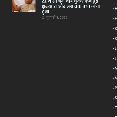
रहे थे सोनम वांगचुक? कब हुई
शुरुआत और अब तक क्या-क्या
हुआ
जुलाई 18, 2026
H
L
L
M
P