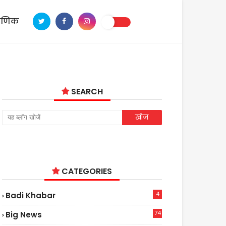
ाणिक
SEARCH
CATEGORIES
4
Badi Khabar
74
Big News
2