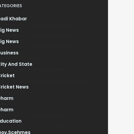
ATEGORIES
Badi Khabar
Big News
Big News
Business
ity And State
ricket
Cricket News
Dharm
Dharm
Education
Gov.scehmes