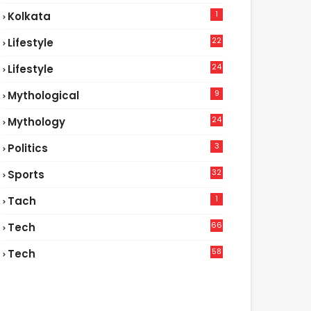
1
Kolkata
22
Lifestyle
9
24
Lifestyle
7
9
Mythological
24
Mythology
3
Politics
32
Sports
1
Tach
66
Tech
9
58
Tech
6