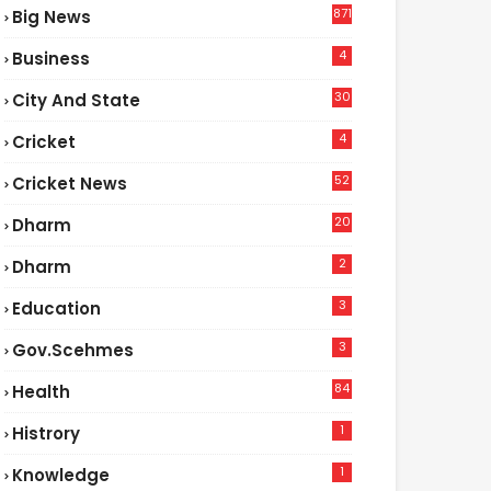
871
Big News
4
Business
30
City And State
4
Cricket
52
Cricket News
2
20
Dharm
2
Dharm
3
Education
3
Gov.scehmes
84
Health
5
1
Histrory
1
Knowledge