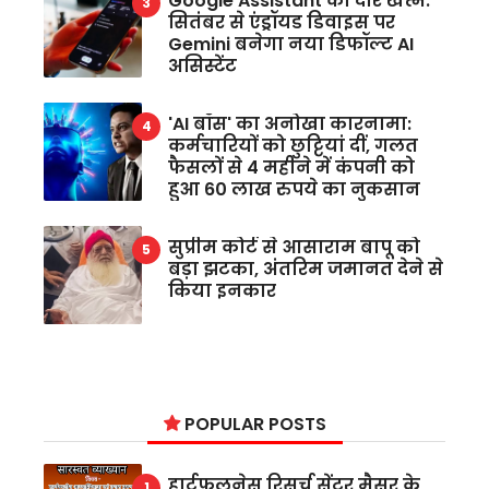
Google Assistant का दौर खत्म:
सितंबर से एंड्रॉयड डिवाइस पर
Gemini बनेगा नया डिफॉल्ट AI
असिस्टेंट
'AI बॉस' का अनोखा कारनामा:
कर्मचारियों को छुट्टियां दीं, गलत
फैसलों से 4 महीने में कंपनी को
हुआ 60 लाख रुपये का नुकसान
सुप्रीम कोर्ट से आसाराम बापू को
बड़ा झटका, अंतरिम जमानत देने से
किया इनकार
POPULAR POSTS
हार्टफुलनेस रिसर्च सेंटर मैसूर के