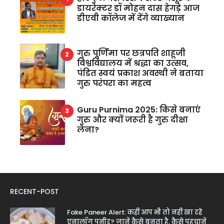
डायरेक्टर डॉ मोहन दास हेगड़े आज
डीएवी कॉलेज में देंगे व्याख्यान
गुरु पूर्णिमा पर छत्रपति शाहूजी
विश्वविद्यालय में श्रद्धा का उत्सव,
पंडित स्वयं प्रकाश अवस्थी ने बताया
गुरु परंपरा का महत्व
Guru Purnima 2025: किसे बनाएं
गुरु और क्यों जरूरी है गुरु दीक्षा
लेना?
RECENT-POST
Fake Paneer Alert: कहीं आप भी तो नहीं खा रहे
एनालॉग पनीर? जानें कैसे बनता है, कैसे पहचानें