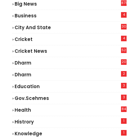
871
Big News
4
Business
30
City And State
4
Cricket
52
Cricket News
2
20
Dharm
2
Dharm
3
Education
3
Gov.scehmes
84
Health
5
1
Histrory
1
Knowledge