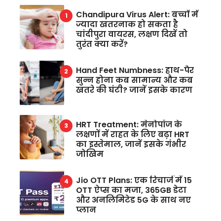
Chandipura Virus Alert: बच्चों में
ज्यादा खतरनाक हो सकता है
चांदीपुरा वायरस, लक्षण दिखें तो
तुरंत क्या करें?
Hand Feet Numbness: हाथ-पैर
सुन्न होना कब सामान्य और कब
खतरे की घंटी? जानें इसके कारण
HRT Treatment: मेनोपॉज के
लक्षणों में राहत के लिए बढ़ा HRT
का इस्तेमाल, जानें इसके गंभीर
जोखिम
Jio OTT Plans: एक रिचार्ज में 15
OTT ऐप्स का मजा, 365GB डेटा
और अनलिमिटेड 5G के साथ नए
प्लान