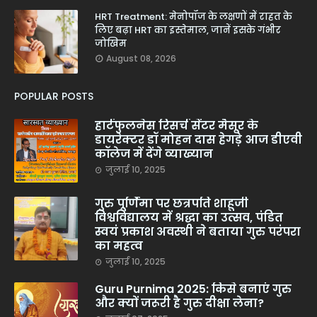
HRT Treatment: मेनोपॉज के लक्षणों में राहत के
लिए बढ़ा HRT का इस्तेमाल, जानें इसके गंभीर
जोखिम
August 08, 2026
POPULAR POSTS
हार्टफुलनेस रिसर्च सेंटर मैसूर के
डायरेक्टर डॉ मोहन दास हेगड़े आज डीएवी
कॉलेज में देंगे व्याख्यान
जुलाई 10, 2025
गुरु पूर्णिमा पर छत्रपति शाहूजी
विश्वविद्यालय में श्रद्धा का उत्सव, पंडित
स्वयं प्रकाश अवस्थी ने बताया गुरु परंपरा
का महत्व
जुलाई 10, 2025
Guru Purnima 2025: किसे बनाएं गुरु
और क्यों जरूरी है गुरु दीक्षा लेना?