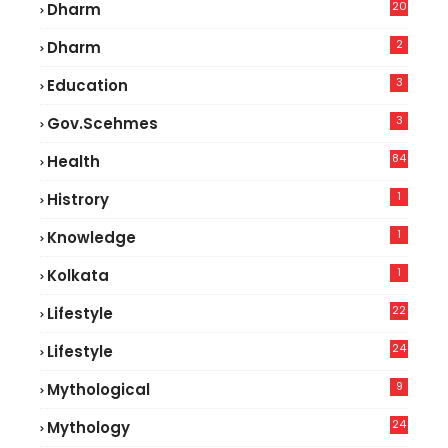
20
Dharm
2
Dharm
3
Education
3
Gov.scehmes
84
Health
8
1
Histrory
1
Knowledge
1
Kolkata
22
Lifestyle
9
24
Lifestyle
7
9
Mythological
24
Mythology