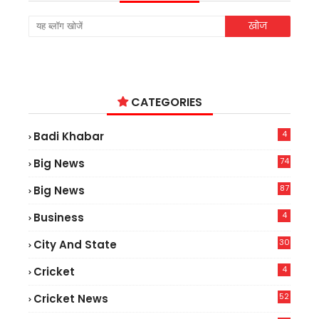
CATEGORIES
4
Badi Khabar
74
Big News
2
87
Big News
9
4
Business
30
City And State
4
Cricket
52
Cricket News
5