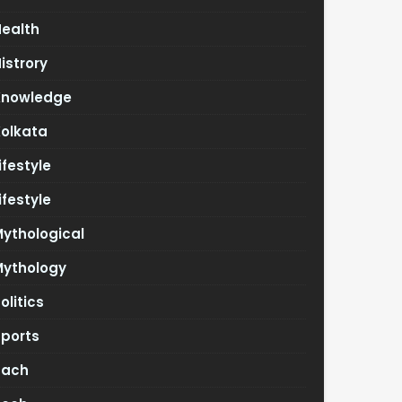
Health
istrory
Knowledge
Kolkata
ifestyle
ifestyle
ythological
Mythology
olitics
Sports
Tach