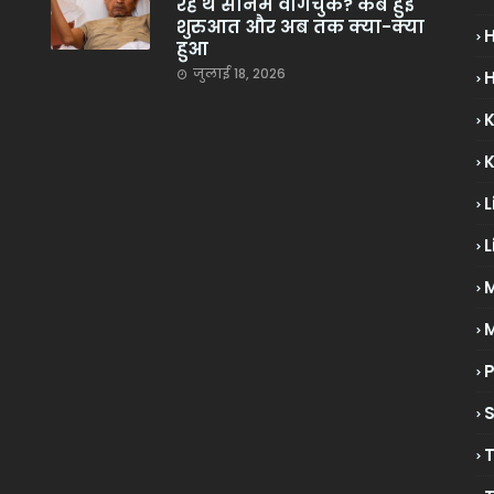
रहे थे सोनम वांगचुक? कब हुई
शुरुआत और अब तक क्या-क्या
हुआ
जुलाई 18, 2026
H
L
L
M
P