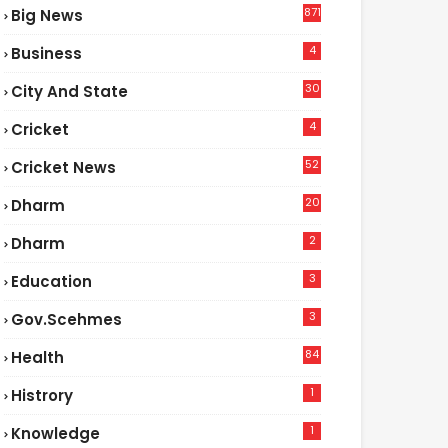
871
Big News
4
Business
30
City And State
4
Cricket
52
Cricket News
2
20
Dharm
2
Dharm
3
Education
3
Gov.scehmes
84
Health
5
1
Histrory
1
Knowledge