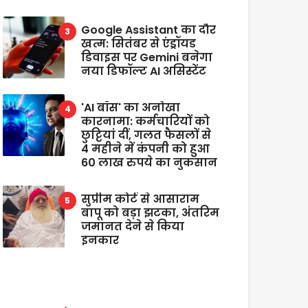
Google Assistant का दौर
खत्म: सितंबर से एंड्रॉयड
डिवाइस पर Gemini बनेगा
नया डिफॉल्ट AI असिस्टेंट
'AI बॉस' का अनोखा
कारनामा: कर्मचारियों को
छुट्टियां दीं, गलत फैसलों से
4 महीने में कंपनी को हुआ
60 लाख रुपये का नुकसान
सुप्रीम कोर्ट से आसाराम
बापू को बड़ा झटका, अंतरिम
जमानत देने से किया
इनकार