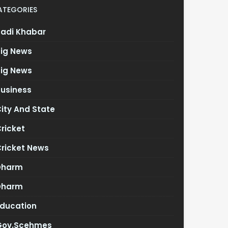
ATEGORIES
Badi Khabar
Big News
Big News
Business
ity And State
ricket
Cricket News
Dharm
Dharm
Education
Gov.scehmes