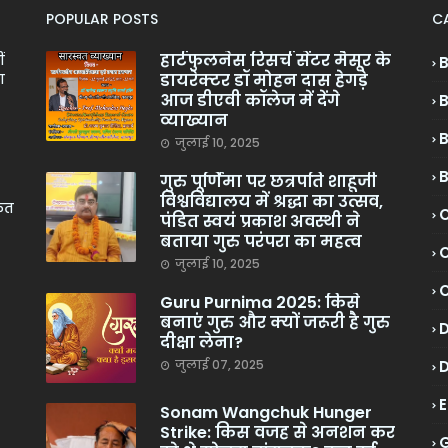
POPULAR POSTS
C
हार्टफुलनेस रिसर्च सेंटर मैसूर के
ं
डायरेक्टर डॉ मोहन दास हेगड़े
ा
आज डीएवी कॉलेज में देंगे
व्याख्यान
जुलाई 10, 2025
गुरु पूर्णिमा पर छत्रपति शाहूजी
विश्वविद्यालय में श्रद्धा का उत्सव,
केत
C
पंडित स्वयं प्रकाश अवस्थी ने
बताया गुरु परंपरा का महत्व
C
जुलाई 10, 2025
Guru Purnima 2025: किसे
बनाएं गुरु और क्यों जरूरी है गुरु
दीक्षा लेना?
जुलाई 07, 2025
Sonam Wangchuk Hunger
Strike: किस वजह से अनशन कर