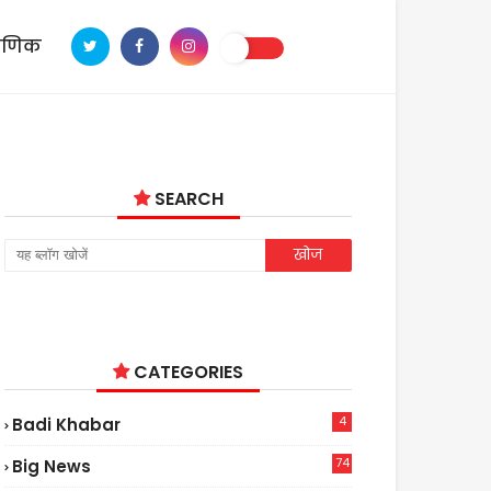
ाणिक
SEARCH
CATEGORIES
4
Badi Khabar
74
Big News
2