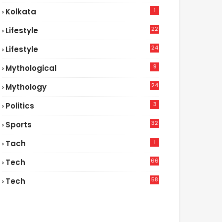
1
Kolkata
22
Lifestyle
9
24
Lifestyle
7
9
Mythological
24
Mythology
3
Politics
32
Sports
1
Tach
66
Tech
9
58
Tech
6