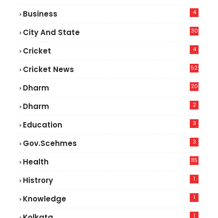
6
4
Business
30
City And State
4
Cricket
52
Cricket News
8
20
Dharm
2
Dharm
3
Education
3
Gov.scehmes
85
Health
0
1
Histrory
1
Knowledge
1
Kolkata