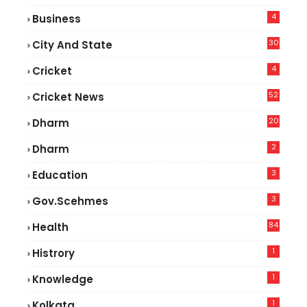
4
Business
30
City And State
4
Cricket
52
Cricket News
2
20
Dharm
2
Dharm
3
Education
3
Gov.scehmes
84
Health
5
1
Histrory
1
Knowledge
1
Kolkata