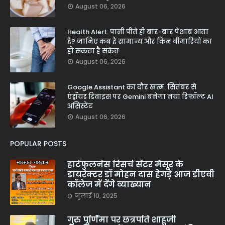
August 06, 2026
Health Alert: पानी पीते ही बार-बार पेशाब आता
है? जानिए कब है सामान्य और किन बीमारियों का
हो सकता है संकेत
August 06, 2026
Google Assistant का दौर खत्म: सितंबर से
एंड्रॉयड डिवाइस पर Gemini बनेगा नया डिफॉल्ट AI
असिस्टेंट
August 06, 2026
POPULAR POSTS
हार्टफुलनेस रिसर्च सेंटर मैसूर के
डायरेक्टर डॉ मोहन दास हेगड़े आज डीएवी
कॉलेज में देंगे व्याख्यान
जुलाई 10, 2025
गुरु पूर्णिमा पर छत्रपति शाहूजी