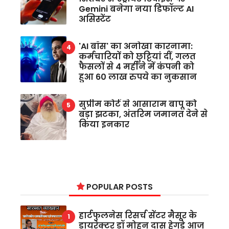
Gemini बनेगा नया डिफॉल्ट AI
असिस्टेंट
'AI बॉस' का अनोखा कारनामा:
कर्मचारियों को छुट्टियां दीं, गलत
फैसलों से 4 महीने में कंपनी को
हुआ 60 लाख रुपये का नुकसान
सुप्रीम कोर्ट से आसाराम बापू को
बड़ा झटका, अंतरिम जमानत देने से
किया इनकार
POPULAR POSTS
हार्टफुलनेस रिसर्च सेंटर मैसूर के
डायरेक्टर डॉ मोहन दास हेगड़े आज