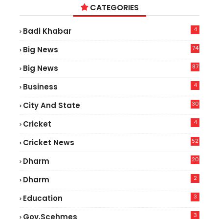
CATEGORIES
4
Badi Khabar
74
Big News
2
87
Big News
9
4
Business
30
City And State
4
Cricket
52
Cricket News
5
20
Dharm
2
Dharm
3
Education
3
Gov.scehmes