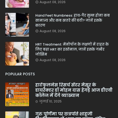
August 08, 2026
Hand Feet Numbness: हाथ-पैर सुन्न होना कब
सामान्य और कब खतरे की घंटी? जानें इसके
कारण
August 08, 2026
HRT Treatment: मेनोपॉज के लक्षणों में राहत के
लिए बढ़ा HRT का इस्तेमाल, जानें इसके गंभीर
जोखिम
August 08, 2026
POPULAR POSTS
हार्टफुलनेस रिसर्च सेंटर मैसूर के
डायरेक्टर डॉ मोहन दास हेगड़े आज डीएवी
कॉलेज में देंगे व्याख्यान
जुलाई 10, 2025
गुरु पूर्णिमा पर छत्रपति शाहूजी