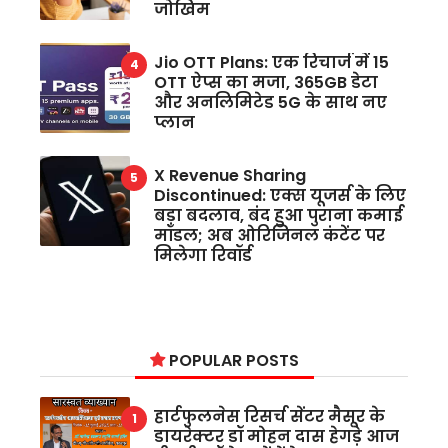
जोखिम
Jio OTT Plans: एक रिचार्ज में 15
OTT ऐप्स का मजा, 365GB डेटा
और अनलिमिटेड 5G के साथ नए
प्लान
X Revenue Sharing
Discontinued: एक्स यूजर्स के लिए
बड़ा बदलाव, बंद हुआ पुराना कमाई
मॉडल; अब ओरिजिनल कंटेंट पर
मिलेगा रिवॉर्ड
POPULAR POSTS
हार्टफुलनेस रिसर्च सेंटर मैसूर के
डायरेक्टर डॉ मोहन दास हेगड़े आज