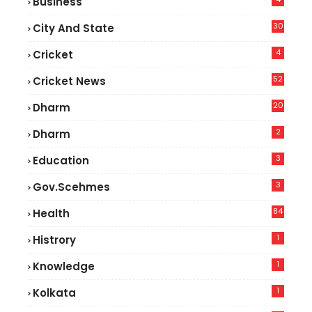
Business
30
City And State
4
Cricket
52
Cricket News
5
20
Dharm
2
Dharm
3
Education
3
Gov.scehmes
84
Health
8
1
Histrory
1
Knowledge
1
Kolkata