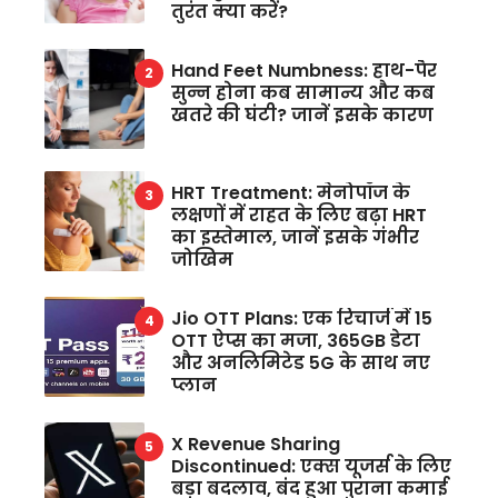
तुरंत क्या करें?
Hand Feet Numbness: हाथ-पैर
सुन्न होना कब सामान्य और कब
खतरे की घंटी? जानें इसके कारण
HRT Treatment: मेनोपॉज के
लक्षणों में राहत के लिए बढ़ा HRT
का इस्तेमाल, जानें इसके गंभीर
जोखिम
Jio OTT Plans: एक रिचार्ज में 15
OTT ऐप्स का मजा, 365GB डेटा
और अनलिमिटेड 5G के साथ नए
प्लान
X Revenue Sharing
Discontinued: एक्स यूजर्स के लिए
बड़ा बदलाव, बंद हुआ पुराना कमाई