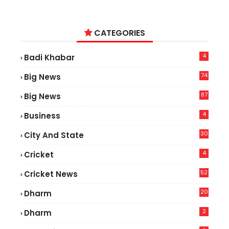
CATEGORIES
4
Badi Khabar
74
Big News
2
87
Big News
9
4
Business
30
City And State
4
Cricket
52
Cricket News
5
20
Dharm
2
Dharm