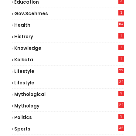
3
Education
3
Gov.scehmes
84
Health
8
1
Histrory
1
Knowledge
1
Kolkata
22
Lifestyle
9
24
Lifestyle
7
9
Mythological
24
Mythology
3
Politics
32
Sports