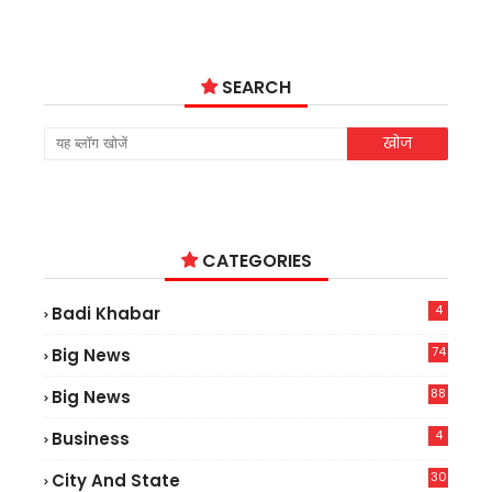
SEARCH
CATEGORIES
4
Badi Khabar
74
Big News
2
88
Big News
6
4
Business
30
City And State