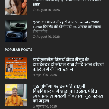
लगाकर रखना सही है? जानें कानों पर पड़ने वाले
असर
August 10, 2026
QOO Z11: भारत में पहली बार Dimensity 7500
Turbo चिपसेट की होगी एंट्री, 20 अगस्त को लॉन्च
होगा फोन
August 10, 2026
POPULAR POSTS
हार्टफुलनेस रिसर्च सेंटर मैसूर के
डायरेक्टर डॉ मोहन दास हेगड़े आज डीएवी
कॉलेज में देंगे व्याख्यान
जुलाई 10, 2025
गुरु पूर्णिमा पर छत्रपति शाहूजी
विश्वविद्यालय में श्रद्धा का उत्सव, पंडित
स्वयं प्रकाश अवस्थी ने बताया गुरु परंपरा
का महत्व
जुलाई 10, 2025