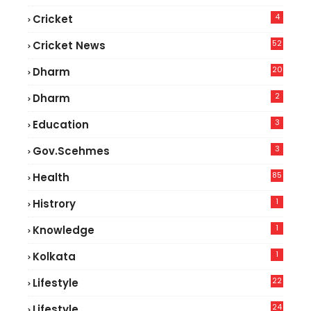
4
Cricket
52
Cricket News
8
20
Dharm
2
Dharm
3
Education
3
Gov.scehmes
85
Health
0
1
Histrory
1
Knowledge
1
Kolkata
22
Lifestyle
9
24
Lifestyle