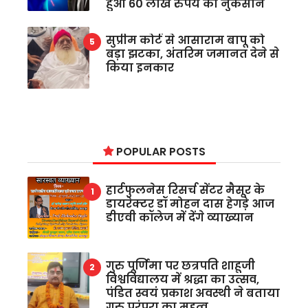
हुआ 60 लाख रुपये का नुकसान
सुप्रीम कोर्ट से आसाराम बापू को
बड़ा झटका, अंतरिम जमानत देने से
किया इनकार
POPULAR POSTS
हार्टफुलनेस रिसर्च सेंटर मैसूर के
डायरेक्टर डॉ मोहन दास हेगड़े आज
डीएवी कॉलेज में देंगे व्याख्यान
गुरु पूर्णिमा पर छत्रपति शाहूजी
विश्वविद्यालय में श्रद्धा का उत्सव,
पंडित स्वयं प्रकाश अवस्थी ने बताया
गुरु परंपरा का महत्व