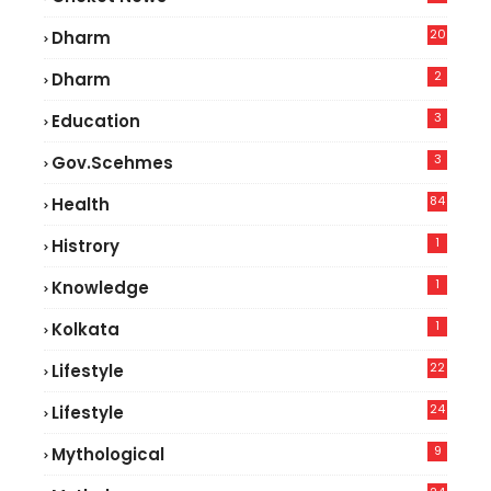
2
20
Dharm
2
Dharm
3
Education
3
Gov.scehmes
84
Health
5
1
Histrory
1
Knowledge
1
Kolkata
22
Lifestyle
9
24
Lifestyle
7
9
Mythological