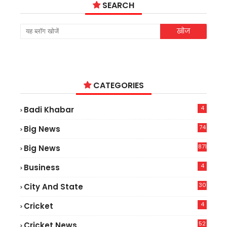
SEARCH
CATEGORIES
4
Badi Khabar
74
Big News
2
871
Big News
4
Business
30
City And State
4
Cricket
52
Cricket News