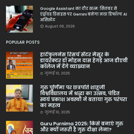
Google Assistant का दौर खत्म: सितंबर से
एंड्रॉयड डिवाइस पर Gemini बनेगा नया डिफॉल्ट AI
असिस्टेंट
August 06, 2026
POPULAR POSTS
हार्टफुलनेस रिसर्च सेंटर मैसूर के
डायरेक्टर डॉ मोहन दास हेगड़े आज डीएवी
कॉलेज में देंगे व्याख्यान
जुलाई 10, 2025
गुरु पूर्णिमा पर छत्रपति शाहूजी
विश्वविद्यालय में श्रद्धा का उत्सव, पंडित
स्वयं प्रकाश अवस्थी ने बताया गुरु परंपरा
का महत्व
जुलाई 10, 2025
Guru Purnima 2025: किसे बनाएं गुरु
और क्यों जरूरी है गुरु दीक्षा लेना?